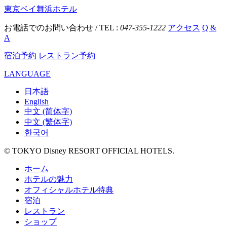
東京ベイ舞浜ホテル
お電話でのお問い合わせ / TEL :
047-355-1222
アクセス
Q &
A
宿泊予約
レストラン予約
LANGUAGE
日本語
English
中文 (简体字)
中文 (繁体字)
한국어
© TOKYO Disney RESORT OFFICIAL HOTELS.
ホーム
ホテルの魅力
オフィシャルホテル特典
宿泊
レストラン
ショップ