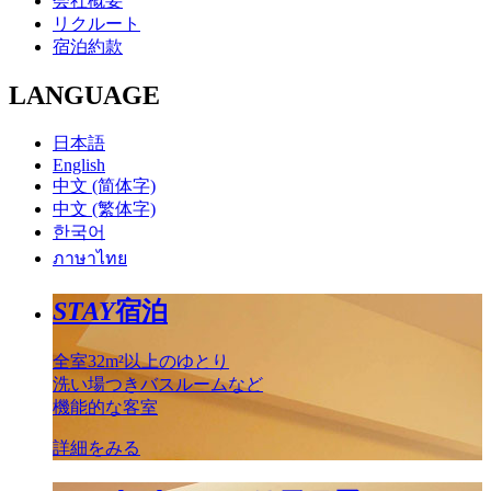
会社概要
リクルート
宿泊約款
LANGUAGE
日本語
English
中文 (简体字)
中文 (繁体字)
한국어
ภาษาไทย
STAY
宿泊
全室32m²以上のゆとり
洗い場つきバスルームなど
機能的な客室
詳細をみる