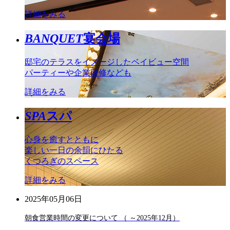
詳細をみる
BANQUET
宴会場
邸宅のテラスをイメージしたベイビュー空間
パーティーや企業研修なども
詳細をみる
SPA
スパ
心身を癒すとともに
楽しい一日の余韻にひたる
くつろぎのスペース
詳細をみる
2025年05月06日
朝食営業時間の変更について （ ～2025年12月）