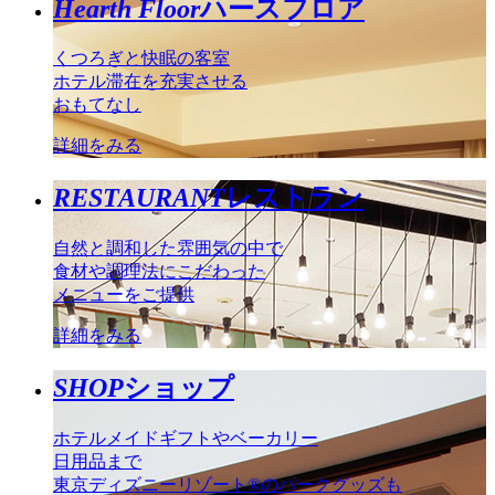
Hearth Floor
ハースフロア
くつろぎと快眠の客室
ホテル滞在を充実させる
おもてなし
詳細をみる
RESTAURANT
レストラン
自然と調和した雰囲気の中で
食材や調理法にこだわった
メニューをご提供
詳細をみる
SHOP
ショップ
ホテルメイドギフトやベーカリー
日用品まで
東京ディズニーリゾート®のパークグッズも