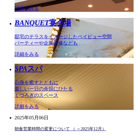
詳細をみる
BANQUET
宴会場
邸宅のテラスをイメージしたベイビュー空間
パーティーや企業研修なども
詳細をみる
SPA
スパ
心身を癒すとともに
楽しい一日の余韻にひたる
くつろぎのスペース
詳細をみる
2025年05月06日
朝食営業時間の変更について （ ～2025年12月）