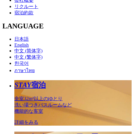
会社概要
リクルート
宿泊約款
LANGUAGE
日本語
English
中文 (简体字)
中文 (繁体字)
한국어
ภาษาไทย
STAY
宿泊
全室32m²以上のゆとり
洗い場つきバスルームなど
機能的な客室
詳細をみる