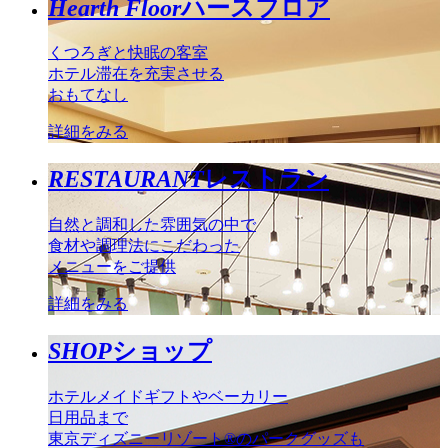
Hearth Floor
ハースフロア
くつろぎと快眠の客室
ホテル滞在を充実させる
おもてなし
詳細をみる
RESTAURANT
レストラン
自然と調和した雰囲気の中で
食材や調理法にこだわった
メニューをご提供
詳細をみる
SHOP
ショップ
ホテルメイドギフトやベーカリー
日用品まで
東京ディズニーリゾート®のパークグッズも