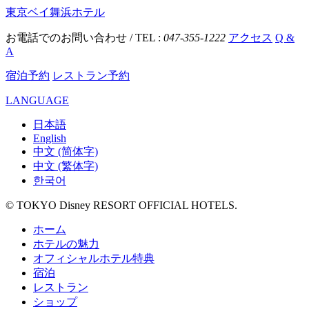
東京ベイ舞浜ホテル
お電話でのお問い合わせ / TEL :
047-355-1222
アクセス
Q &
A
宿泊予約
レストラン予約
LANGUAGE
日本語
English
中文 (简体字)
中文 (繁体字)
한국어
© TOKYO Disney RESORT OFFICIAL HOTELS.
ホーム
ホテルの魅力
オフィシャルホテル特典
宿泊
レストラン
ショップ