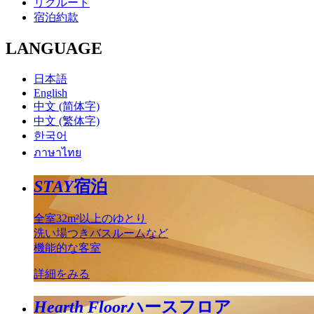
リクルート
宿泊約款
LANGUAGE
日本語
English
中文 (简体字)
中文 (繁体字)
한국어
ภาษาไทย
STAY
宿泊
全室32m²以上のゆとり
洗い場つきバスルームなど
機能的な客室
詳細をみる
Hearth Floor
ハースフロア