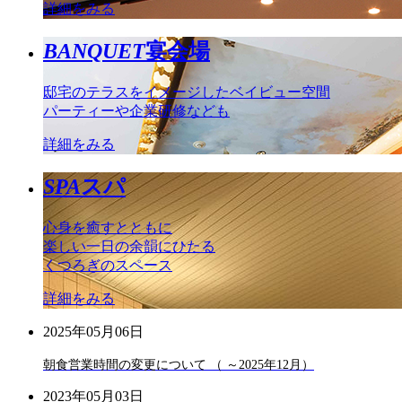
詳細をみる
BANQUET
宴会場
邸宅のテラスをイメージしたベイビュー空間
パーティーや企業研修なども
詳細をみる
SPA
スパ
心身を癒すとともに
楽しい一日の余韻にひたる
くつろぎのスペース
詳細をみる
2025年05月06日
朝食営業時間の変更について （ ～2025年12月）
2023年05月03日