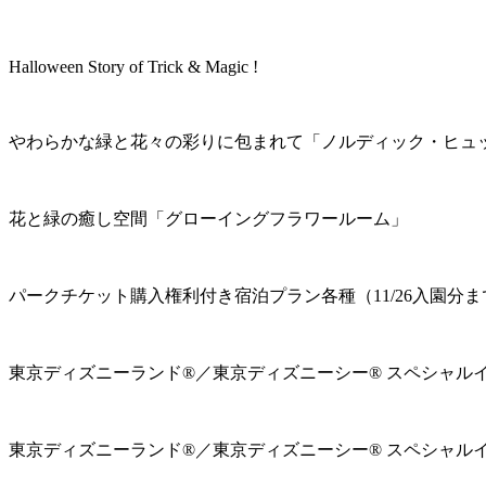
Halloween Story of Trick & Magic !
やわらかな緑と花々の彩りに包まれて「ノルディック・ヒュ
花と緑の癒し空間「グローイングフラワールーム」
パークチケット購入権利付き宿泊プラン各種（11/26入園分ま
東京ディズニーランド®／東京ディズニーシー® スペシャル
東京ディズニーランド®／東京ディズニーシー® スペシャル