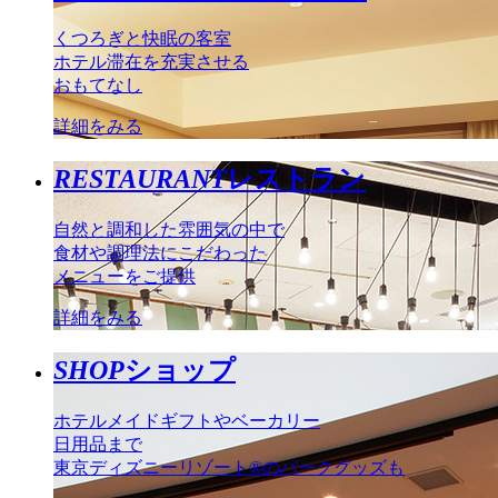
くつろぎと快眠の客室
ホテル滞在を充実させる
おもてなし
詳細をみる
RESTAURANT
レストラン
自然と調和した雰囲気の中で
食材や調理法にこだわった
メニューをご提供
詳細をみる
SHOP
ショップ
ホテルメイドギフトやベーカリー
日用品まで
東京ディズニーリゾート®のパークグッズも