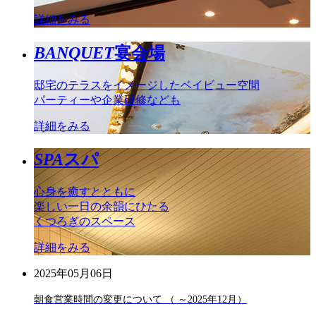
詳細をみる
BANQUET
宴会場
邸宅のテラスをイメージしたベイビュー空間
パーティーや企業研修なども
詳細をみる
SPA
スパ
心身を癒すとともに
楽しい一日の余韻にひたる
くつろぎのスペース
詳細をみる
2025年05月06日
朝食営業時間の変更について （ ～2025年12月）