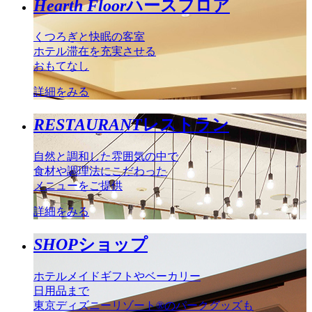
Hearth Floor
ハースフロア
くつろぎと快眠の客室
ホテル滞在を充実させる
おもてなし
詳細をみる
RESTAURANT
レストラン
自然と調和した雰囲気の中で
食材や調理法にこだわった
メニューをご提供
詳細をみる
SHOP
ショップ
ホテルメイドギフトやベーカリー
日用品まで
東京ディズニーリゾート®のパークグッズも