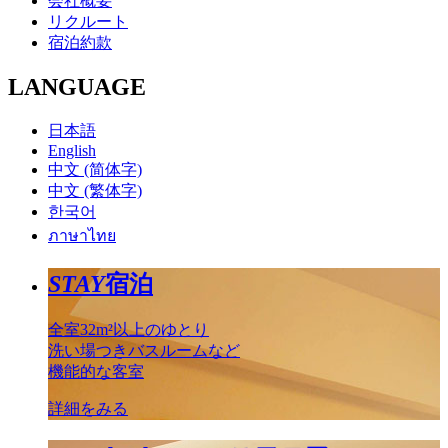
会社概要
リクルート
宿泊約款
LANGUAGE
日本語
English
中文 (简体字)
中文 (繁体字)
한국어
ภาษาไทย
STAY
宿泊
全室32m²以上のゆとり
洗い場つきバスルームなど
機能的な客室
詳細をみる