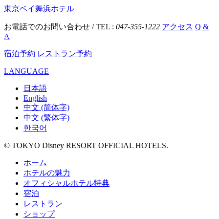
東京ベイ舞浜ホテル
お電話でのお問い合わせ / TEL :
047-355-1222
アクセス
Q &
A
宿泊予約
レストラン予約
LANGUAGE
日本語
English
中文 (简体字)
中文 (繁体字)
한국어
© TOKYO Disney RESORT OFFICIAL HOTELS.
ホーム
ホテルの魅力
オフィシャルホテル特典
宿泊
レストラン
ショップ