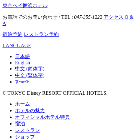
東京ベイ舞浜ホテル
お電話でのお問い合わせ / TEL :
047-355-1222
アクセス
Q &
A
宿泊予約
レストラン予約
LANGUAGE
日本語
English
中文 (简体字)
中文 (繁体字)
한국어
© TOKYO Disney RESORT OFFICIAL HOTELS.
ホーム
ホテルの魅力
オフィシャルホテル特典
宿泊
レストラン
ショップ