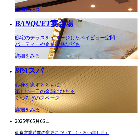
詳細をみる
BANQUET
宴会場
邸宅のテラスをイメージしたベイビュー空間
パーティーや企業研修なども
詳細をみる
SPA
スパ
心身を癒すとともに
楽しい一日の余韻にひたる
くつろぎのスペース
詳細をみる
2025年05月06日
朝食営業時間の変更について （ ～2025年12月）