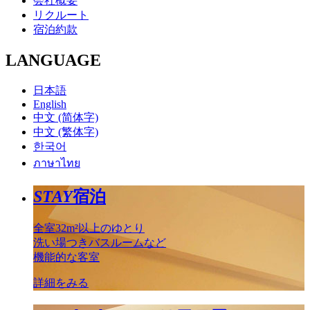
会社概要
リクルート
宿泊約款
LANGUAGE
日本語
English
中文 (简体字)
中文 (繁体字)
한국어
ภาษาไทย
STAY
宿泊
全室32m²以上のゆとり
洗い場つきバスルームなど
機能的な客室
詳細をみる