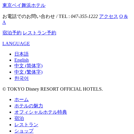
東京ベイ舞浜ホテル
お電話でのお問い合わせ / TEL :
047-355-1222
アクセス
Q &
A
宿泊予約
レストラン予約
LANGUAGE
日本語
English
中文 (简体字)
中文 (繁体字)
한국어
© TOKYO Disney RESORT OFFICIAL HOTELS.
ホーム
ホテルの魅力
オフィシャルホテル特典
宿泊
レストラン
ショップ