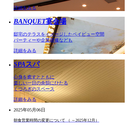
詳細をみる
BANQUET
宴会場
邸宅のテラスをイメージしたベイビュー空間
パーティーや企業研修なども
詳細をみる
SPA
スパ
心身を癒すとともに
楽しい一日の余韻にひたる
くつろぎのスペース
詳細をみる
2025年05月06日
朝食営業時間の変更について （ ～2025年12月）