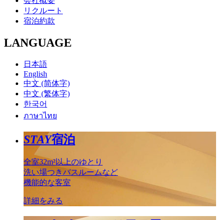
会社概要
リクルート
宿泊約款
LANGUAGE
日本語
English
中文 (简体字)
中文 (繁体字)
한국어
ภาษาไทย
STAY
宿泊
全室32m²以上のゆとり
洗い場つきバスルームなど
機能的な客室
詳細をみる