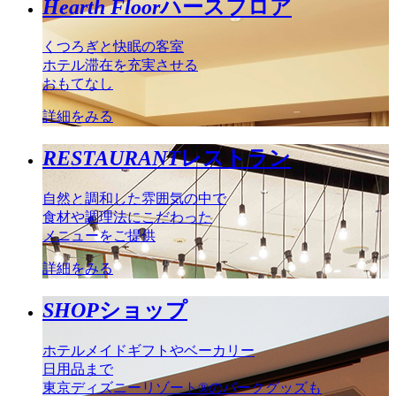
Hearth Floor
ハースフロア
くつろぎと快眠の客室
ホテル滞在を充実させる
おもてなし
詳細をみる
RESTAURANT
レストラン
自然と調和した雰囲気の中で
食材や調理法にこだわった
メニューをご提供
詳細をみる
SHOP
ショップ
ホテルメイドギフトやベーカリー
日用品まで
東京ディズニーリゾート®のパークグッズも