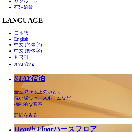
リクルート
宿泊約款
LANGUAGE
日本語
English
中文 (简体字)
中文 (繁体字)
한국어
ภาษาไทย
STAY
宿泊
全室32m²以上のゆとり
洗い場つきバスルームなど
機能的な客室
詳細をみる
Hearth Floor
ハースフロア