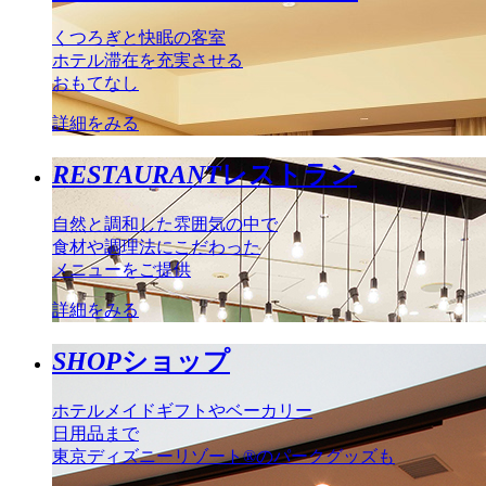
くつろぎと快眠の客室
ホテル滞在を充実させる
おもてなし
詳細をみる
RESTAURANT
レストラン
自然と調和した雰囲気の中で
食材や調理法にこだわった
メニューをご提供
詳細をみる
SHOP
ショップ
ホテルメイドギフトやベーカリー
日用品まで
東京ディズニーリゾート®のパークグッズも