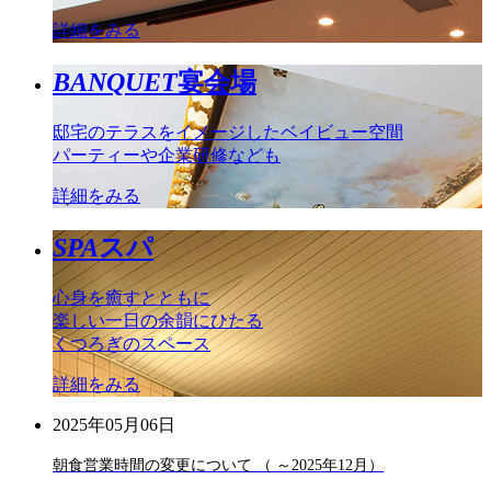
詳細をみる
BANQUET
宴会場
邸宅のテラスをイメージしたベイビュー空間
パーティーや企業研修なども
詳細をみる
SPA
スパ
心身を癒すとともに
楽しい一日の余韻にひたる
くつろぎのスペース
詳細をみる
2025年05月06日
朝食営業時間の変更について （ ～2025年12月）