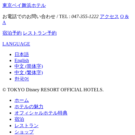
東京ベイ舞浜ホテル
お電話でのお問い合わせ / TEL :
047-355-1222
アクセス
Q &
A
宿泊予約
レストラン予約
LANGUAGE
日本語
English
中文 (简体字)
中文 (繁体字)
한국어
© TOKYO Disney RESORT OFFICIAL HOTELS.
ホーム
ホテルの魅力
オフィシャルホテル特典
宿泊
レストラン
ショップ