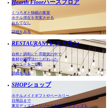
Hearth Floor
ハースフロア
くつろぎと快眠の客室
ホテル滞在を充実させる
おもてなし
詳細をみる
RESTAURANT
レストラン
自然と調和した雰囲気の中で
食材や調理法にこだわった
メニューをご提供
詳細をみる
SHOP
ショップ
ホテルメイドギフトやベーカリー
日用品まで
東京ディズニーリゾート®のパークグッズも