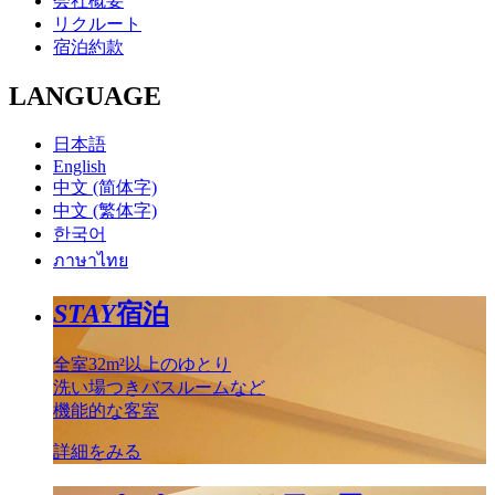
会社概要
リクルート
宿泊約款
LANGUAGE
日本語
English
中文 (简体字)
中文 (繁体字)
한국어
ภาษาไทย
STAY
宿泊
全室32m²以上のゆとり
洗い場つきバスルームなど
機能的な客室
詳細をみる