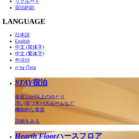
リクルート
宿泊約款
LANGUAGE
日本語
English
中文 (简体字)
中文 (繁体字)
한국어
ภาษาไทย
STAY
宿泊
全室32m²以上のゆとり
洗い場つきバスルームなど
機能的な客室
詳細をみる
Hearth Floor
ハースフロア