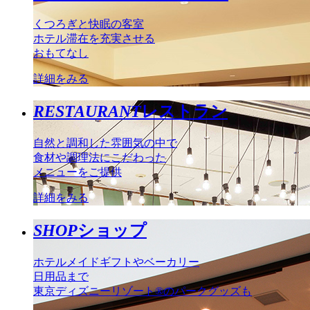
くつろぎと快眠の客室
ホテル滞在を充実させる
おもてなし
詳細をみる
RESTAURANT
レストラン
自然と調和した雰囲気の中で
食材や調理法にこだわった
メニューをご提供
詳細をみる
SHOP
ショップ
ホテルメイドギフトやベーカリー
日用品まで
東京ディズニーリゾート®のパークグッズも