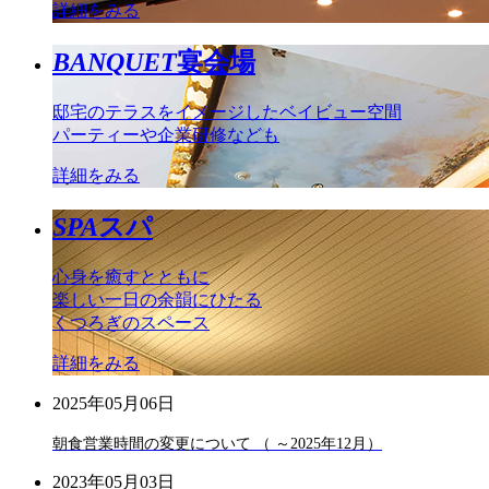
詳細をみる
BANQUET
宴会場
邸宅のテラスをイメージしたベイビュー空間
パーティーや企業研修なども
詳細をみる
SPA
スパ
心身を癒すとともに
楽しい一日の余韻にひたる
くつろぎのスペース
詳細をみる
2025年05月06日
朝食営業時間の変更について （ ～2025年12月）
2023年05月03日