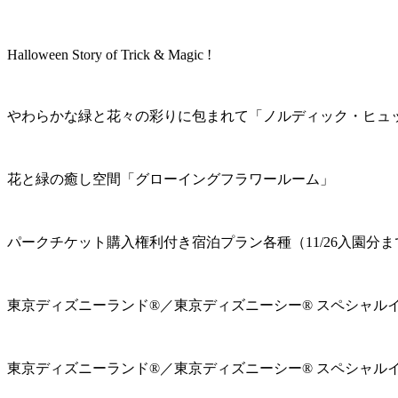
Halloween Story of Trick & Magic !
やわらかな緑と花々の彩りに包まれて「ノルディック・ヒュ
花と緑の癒し空間「グローイングフラワールーム」
パークチケット購入権利付き宿泊プラン各種（11/26入園分ま
東京ディズニーランド®／東京ディズニーシー® スペシャル
東京ディズニーランド®／東京ディズニーシー® スペシャル