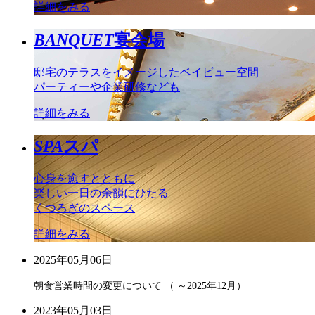
詳細をみる
BANQUET
宴会場
邸宅のテラスをイメージしたベイビュー空間
パーティーや企業研修なども
詳細をみる
SPA
スパ
心身を癒すとともに
楽しい一日の余韻にひたる
くつろぎのスペース
詳細をみる
2025年05月06日
朝食営業時間の変更について （ ～2025年12月）
2023年05月03日