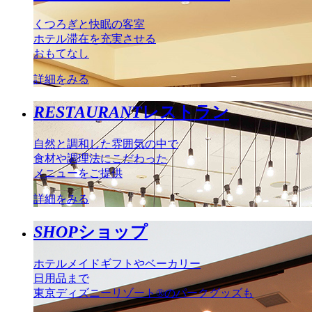
くつろぎと快眠の客室
ホテル滞在を充実させる
おもてなし
詳細をみる
RESTAURANT
レストラン
自然と調和した雰囲気の中で
食材や調理法にこだわった
メニューをご提供
詳細をみる
SHOP
ショップ
ホテルメイドギフトやベーカリー
日用品まで
東京ディズニーリゾート®のパークグッズも