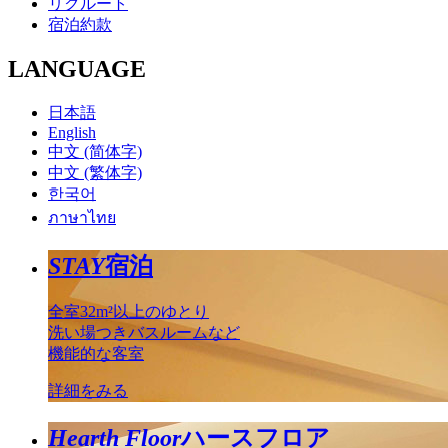
リクルート
宿泊約款
LANGUAGE
日本語
English
中文 (简体字)
中文 (繁体字)
한국어
ภาษาไทย
STAY
宿泊
全室32m²以上のゆとり
洗い場つきバスルームなど
機能的な客室
詳細をみる
Hearth Floor
ハースフロア