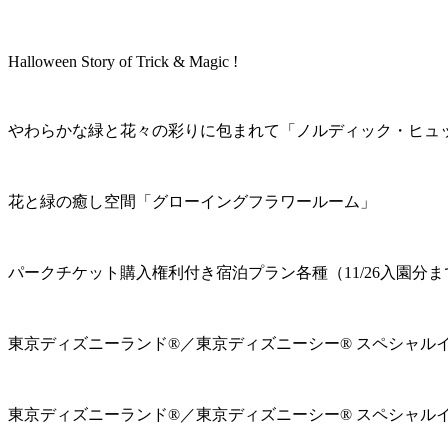
Halloween Story of Trick & Magic !
やわらかな緑と花々の彩りに包まれて「ノルディック・ヒュ
花と緑の癒し空間「グローイングフラワールーム」
パークチケット購入権利付き宿泊プラン各種（11/26入園分ま
東京ディズニーランド®／東京ディズニーシー® スペシャル
東京ディズニーランド®／東京ディズニーシー® スペシャル