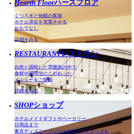
Hearth Floor
ハースフロア
くつろぎと快眠の客室
ホテル滞在を充実させる
おもてなし
詳細をみる
RESTAURANT
レストラン
自然と調和した雰囲気の中で
食材や調理法にこだわった
メニューをご提供
詳細をみる
SHOP
ショップ
ホテルメイドギフトやベーカリー
日用品まで
東京ディズニーリゾート®のパークグッズも