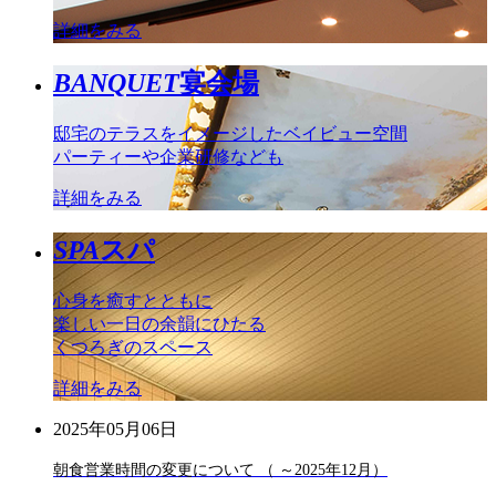
詳細をみる
BANQUET
宴会場
邸宅のテラスをイメージしたベイビュー空間
パーティーや企業研修なども
詳細をみる
SPA
スパ
心身を癒すとともに
楽しい一日の余韻にひたる
くつろぎのスペース
詳細をみる
2025年05月06日
朝食営業時間の変更について （ ～2025年12月）