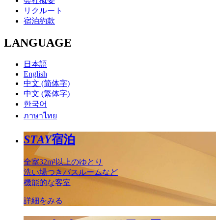
会社概要
リクルート
宿泊約款
LANGUAGE
日本語
English
中文 (简体字)
中文 (繁体字)
한국어
ภาษาไทย
STAY
宿泊
全室32m²以上のゆとり
洗い場つきバスルームなど
機能的な客室
詳細をみる