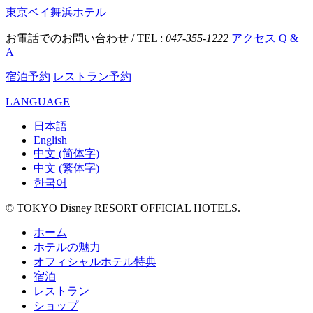
東京ベイ舞浜ホテル
お電話でのお問い合わせ / TEL :
047-355-1222
アクセス
Q &
A
宿泊予約
レストラン予約
LANGUAGE
日本語
English
中文 (简体字)
中文 (繁体字)
한국어
© TOKYO Disney RESORT OFFICIAL HOTELS.
ホーム
ホテルの魅力
オフィシャルホテル特典
宿泊
レストラン
ショップ