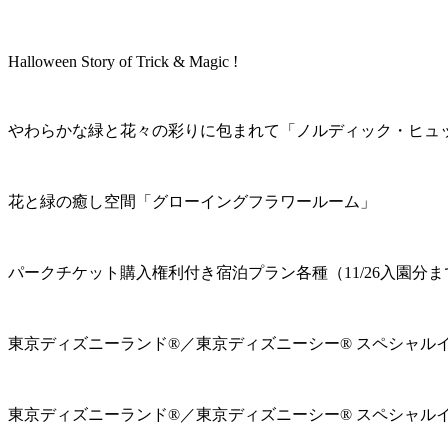
Halloween Story of Trick & Magic !
やわらかな緑と花々の彩りに包まれて「ノルディック・ヒュ
花と緑の癒し空間「グローイングフラワールーム」
パークチケット購入権利付き宿泊プラン各種（11/26入園分ま
東京ディズニーランド®／東京ディズニーシー® スペシャル
東京ディズニーランド®／東京ディズニーシー® スペシャル