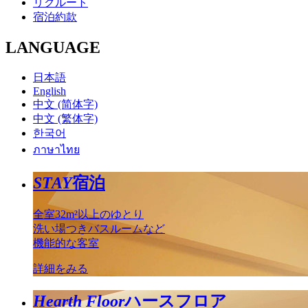
リクルート
宿泊約款
LANGUAGE
日本語
English
中文 (简体字)
中文 (繁体字)
한국어
ภาษาไทย
STAY
宿泊
全室32m²以上のゆとり
洗い場つきバスルームなど
機能的な客室
詳細をみる
Hearth Floor
ハースフロア