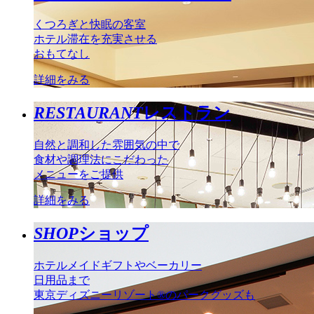
くつろぎと快眠の客室
ホテル滞在を充実させる
おもてなし
詳細をみる
RESTAURANT
レストラン
自然と調和した雰囲気の中で
食材や調理法にこだわった
メニューをご提供
詳細をみる
SHOP
ショップ
ホテルメイドギフトやベーカリー
日用品まで
東京ディズニーリゾート®のパークグッズも