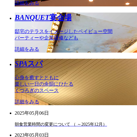
詳細をみる
BANQUET
宴会場
邸宅のテラスをイメージしたベイビュー空間
パーティーや企業研修なども
詳細をみる
SPA
スパ
心身を癒すとともに
楽しい一日の余韻にひたる
くつろぎのスペース
詳細をみる
2025年05月06日
朝食営業時間の変更について （ ～2025年12月）
2023年05月03日