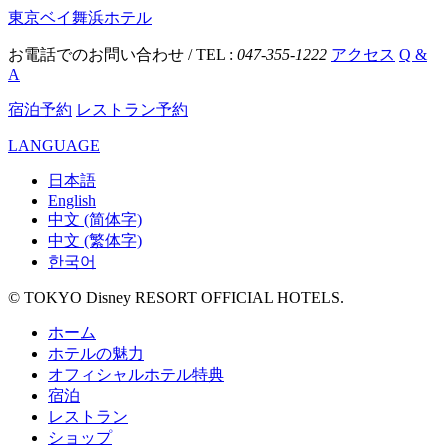
東京ベイ舞浜ホテル
お電話でのお問い合わせ / TEL :
047-355-1222
アクセス
Q &
A
宿泊予約
レストラン予約
LANGUAGE
日本語
English
中文 (简体字)
中文 (繁体字)
한국어
© TOKYO Disney RESORT OFFICIAL HOTELS.
ホーム
ホテルの魅力
オフィシャルホテル特典
宿泊
レストラン
ショップ