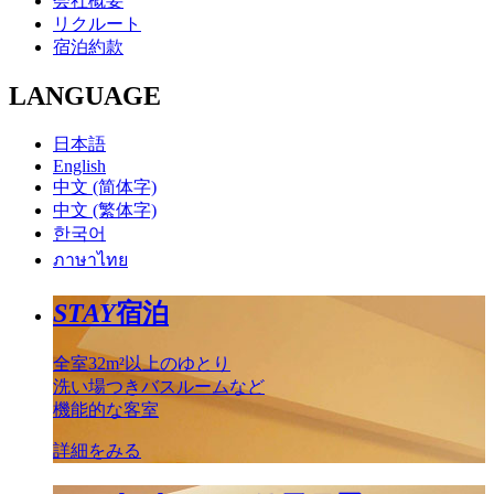
会社概要
リクルート
宿泊約款
LANGUAGE
日本語
English
中文 (简体字)
中文 (繁体字)
한국어
ภาษาไทย
STAY
宿泊
全室32m²以上のゆとり
洗い場つきバスルームなど
機能的な客室
詳細をみる