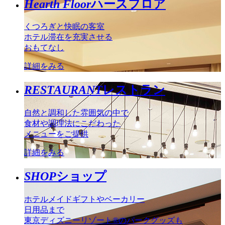
Hearth Floor
ハースフロア
くつろぎと快眠の客室
ホテル滞在を充実させる
おもてなし
詳細をみる
RESTAURANT
レストラン
自然と調和した雰囲気の中で
食材や調理法にこだわった
メニューをご提供
詳細をみる
SHOP
ショップ
ホテルメイドギフトやベーカリー
日用品まで
東京ディズニーリゾート®のパークグッズも