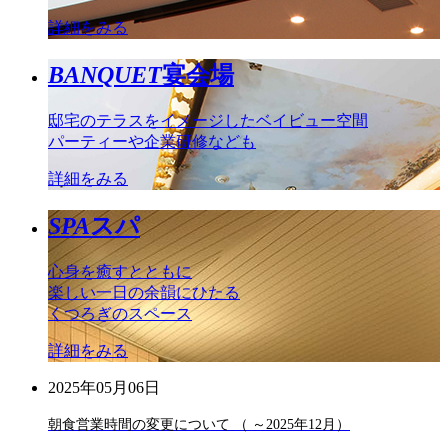
詳細をみる
BANQUET
宴会場
邸宅のテラスをイメージしたベイビュー空間
パーティーや企業研修なども
詳細をみる
SPA
スパ
心身を癒すとともに
楽しい一日の余韻にひたる
くつろぎのスペース
詳細をみる
2025年05月06日
朝食営業時間の変更について （ ～2025年12月）