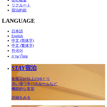
会社概要
リクルート
宿泊約款
LANGUAGE
日本語
English
中文 (简体字)
中文 (繁体字)
한국어
ภาษาไทย
STAY
宿泊
全室32m²以上のゆとり
洗い場つきバスルームなど
機能的な客室
詳細をみる