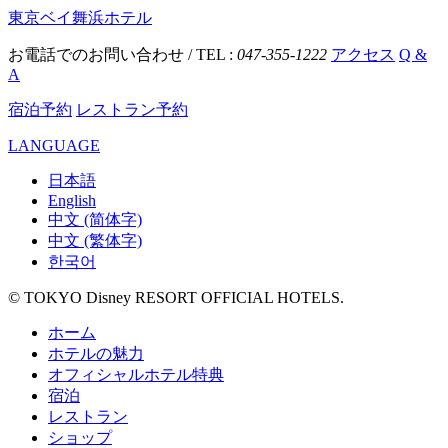
東京ベイ舞浜ホテル
お電話でのお問い合わせ / TEL :
047-355-1222
アクセス
Q &
A
宿泊予約
レストラン予約
LANGUAGE
日本語
English
中文 (简体字)
中文 (繁体字)
한국어
© TOKYO Disney RESORT OFFICIAL HOTELS.
ホーム
ホテルの魅力
オフィシャルホテル特典
宿泊
レストラン
ショップ