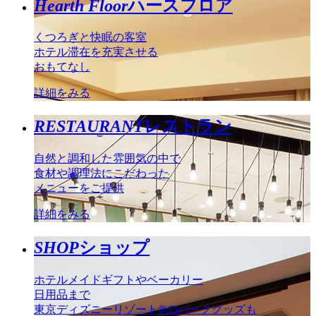
Hearth Floor
ハースフロア
くつろぎと快眠の客室
ホテル滞在を充実させる
おもてなし
詳細をみる
RESTAURANT
レストラン
自然と調和した雰囲気の中で
食材や調理法にこだわった
メニューをご提供
詳細をみる
SHOP
ショップ
ホテルメイドギフトやベーカリー
日用品まで
東京ディズニーリゾート®のパークグッズも