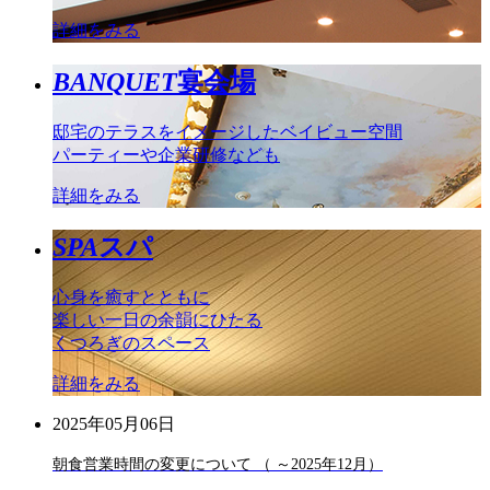
詳細をみる
BANQUET
宴会場
邸宅のテラスをイメージしたベイビュー空間
パーティーや企業研修なども
詳細をみる
SPA
スパ
心身を癒すとともに
楽しい一日の余韻にひたる
くつろぎのスペース
詳細をみる
2025年05月06日
朝食営業時間の変更について （ ～2025年12月）