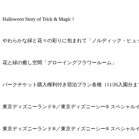
Halloween Story of Trick & Magic !
やわらかな緑と花々の彩りに包まれて「ノルディック・ヒュ
花と緑の癒し空間「グローイングフラワールーム」
パークチケット購入権利付き宿泊プラン各種（11/26入園分ま
東京ディズニーランド®／東京ディズニーシー® スペシャル
東京ディズニーランド®／東京ディズニーシー® スペシャル