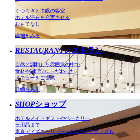
くつろぎと快眠の客室
ホテル滞在を充実させる
おもてなし
詳細をみる
RESTAURANT
レストラン
自然と調和した雰囲気の中で
食材や調理法にこだわった
メニューをご提供
詳細をみる
SHOP
ショップ
ホテルメイドギフトやベーカリー
日用品まで
東京ディズニーリゾート®のパークグッズも