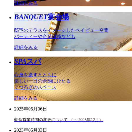
詳細をみる
BANQUET
宴会場
邸宅のテラスをイメージしたベイビュー空間
パーティーや企業研修なども
詳細をみる
SPA
スパ
心身を癒すとともに
楽しい一日の余韻にひたる
くつろぎのスペース
詳細をみる
2025年05月06日
朝食営業時間の変更について （ ～2025年12月）
2023年05月03日