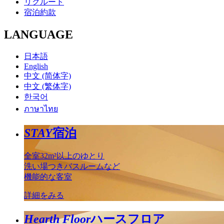
リクルート
宿泊約款
LANGUAGE
日本語
English
中文 (简体字)
中文 (繁体字)
한국어
ภาษาไทย
STAY
宿泊
全室32m²以上のゆとり
洗い場つきバスルームなど
機能的な客室
詳細をみる
Hearth Floor
ハースフロア