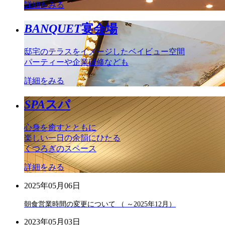
詳細をみる
BANQUET
宴会場
邸宅のテラスをイメージしたベイビュー空間
パーティーや企業研修なども
詳細をみる
SPA
スパ
心身を癒すとともに
楽しい一日の余韻にひたる
くつろぎのスペース
詳細をみる
2025年05月06日
朝食営業時間の変更について （ ～2025年12月）
2023年05月03日