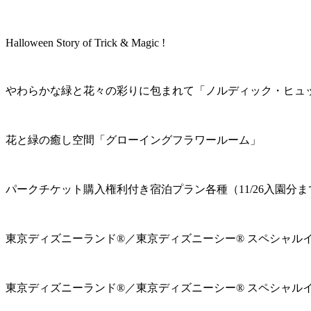
Halloween Story of Trick & Magic !
やわらかな緑と花々の彩りに包まれて「ノルディック・ヒュ
花と緑の癒し空間「グローイングフラワールーム」
パークチケット購入権利付き宿泊プラン各種（11/26入園分ま
東京ディズニーランド®／東京ディズニーシー® スペシャル
東京ディズニーランド®／東京ディズニーシー® スペシャル