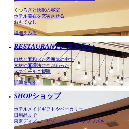
くつろぎと快眠の客室
ホテル滞在を充実させる
おもてなし
詳細をみる
RESTAURANT
レストラン
自然と調和した雰囲気の中で
食材や調理法にこだわった
メニューをご提供
詳細をみる
SHOP
ショップ
ホテルメイドギフトやベーカリー
日用品まで
東京ディズニーリゾート®のパークグッズも