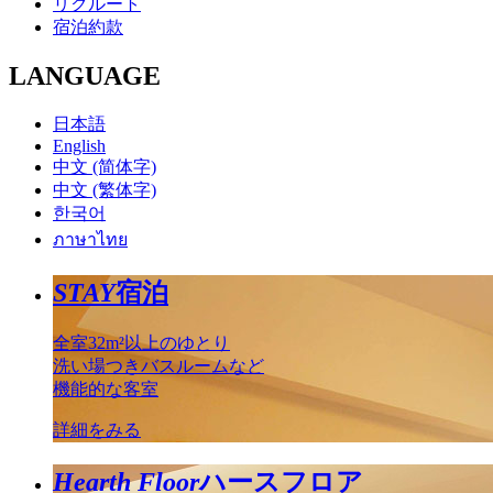
リクルート
宿泊約款
LANGUAGE
日本語
English
中文 (简体字)
中文 (繁体字)
한국어
ภาษาไทย
STAY
宿泊
全室32m²以上のゆとり
洗い場つきバスルームなど
機能的な客室
詳細をみる
Hearth Floor
ハースフロア