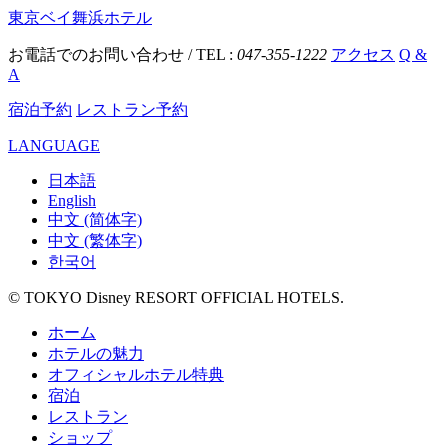
東京ベイ舞浜ホテル
お電話でのお問い合わせ / TEL :
047-355-1222
アクセス
Q &
A
宿泊予約
レストラン予約
LANGUAGE
日本語
English
中文 (简体字)
中文 (繁体字)
한국어
© TOKYO Disney RESORT OFFICIAL HOTELS.
ホーム
ホテルの魅力
オフィシャルホテル特典
宿泊
レストラン
ショップ