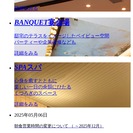
詳細をみる
BANQUET
宴会場
邸宅のテラスをイメージしたベイビュー空間
パーティーや企業研修なども
詳細をみる
SPA
スパ
心身を癒すとともに
楽しい一日の余韻にひたる
くつろぎのスペース
詳細をみる
2025年05月06日
朝食営業時間の変更について （ ～2025年12月）