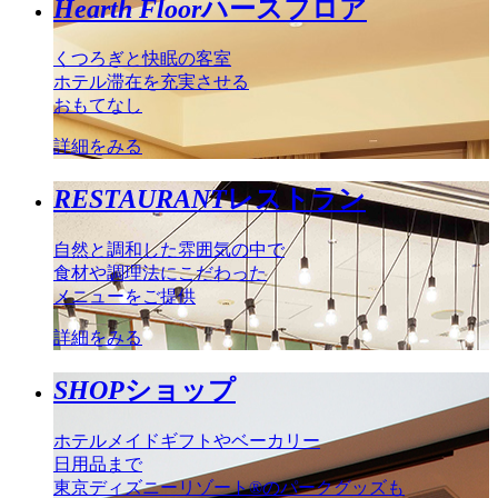
Hearth Floor
ハースフロア
くつろぎと快眠の客室
ホテル滞在を充実させる
おもてなし
詳細をみる
RESTAURANT
レストラン
自然と調和した雰囲気の中で
食材や調理法にこだわった
メニューをご提供
詳細をみる
SHOP
ショップ
ホテルメイドギフトやベーカリー
日用品まで
東京ディズニーリゾート®のパークグッズも