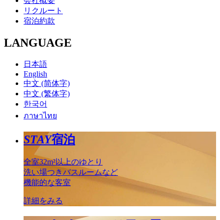
会社概要
リクルート
宿泊約款
LANGUAGE
日本語
English
中文 (简体字)
中文 (繁体字)
한국어
ภาษาไทย
STAY
宿泊
全室32m²以上のゆとり
洗い場つきバスルームなど
機能的な客室
詳細をみる