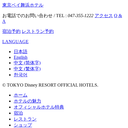
東京ベイ舞浜ホテル
お電話でのお問い合わせ / TEL :
047-355-1222
アクセス
Q &
A
宿泊予約
レストラン予約
LANGUAGE
日本語
English
中文 (简体字)
中文 (繁体字)
한국어
© TOKYO Disney RESORT OFFICIAL HOTELS.
ホーム
ホテルの魅力
オフィシャルホテル特典
宿泊
レストラン
ショップ