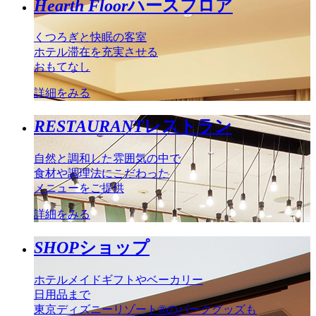
Hearth Floor
ハースフロア
くつろぎと快眠の客室
ホテル滞在を充実させる
おもてなし
詳細をみる
RESTAURANT
レストラン
自然と調和した雰囲気の中で
食材や調理法にこだわった
メニューをご提供
詳細をみる
SHOP
ショップ
ホテルメイドギフトやベーカリー
日用品まで
東京ディズニーリゾート®のパークグッズも