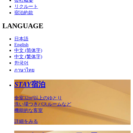
会社概要
リクルート
宿泊約款
LANGUAGE
日本語
English
中文 (简体字)
中文 (繁体字)
한국어
ภาษาไทย
STAY
宿泊
全室32m²以上のゆとり
洗い場つきバスルームなど
機能的な客室
詳細をみる