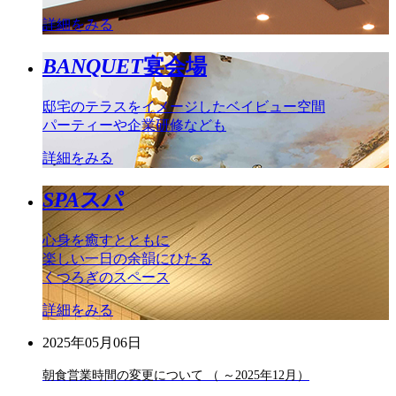
詳細をみる
BANQUET
宴会場
邸宅のテラスをイメージしたベイビュー空間
パーティーや企業研修なども
詳細をみる
SPA
スパ
心身を癒すとともに
楽しい一日の余韻にひたる
くつろぎのスペース
詳細をみる
2025年05月06日
朝食営業時間の変更について （ ～2025年12月）