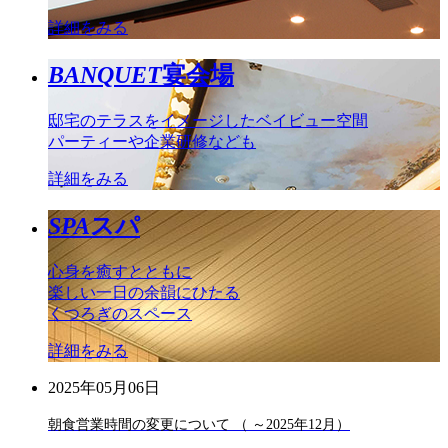
詳細をみる
BANQUET
宴会場
邸宅のテラスをイメージしたベイビュー空間
パーティーや企業研修なども
詳細をみる
SPA
スパ
心身を癒すとともに
楽しい一日の余韻にひたる
くつろぎのスペース
詳細をみる
2025年05月06日
朝食営業時間の変更について （ ～2025年12月）