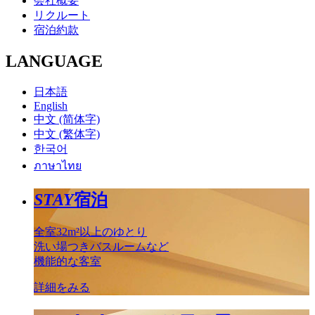
会社概要
リクルート
宿泊約款
LANGUAGE
日本語
English
中文 (简体字)
中文 (繁体字)
한국어
ภาษาไทย
STAY
宿泊
全室32m²以上のゆとり
洗い場つきバスルームなど
機能的な客室
詳細をみる