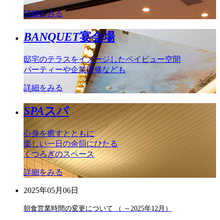
詳細をみる
BANQUET
宴会場
邸宅のテラスをイメージしたベイビュー空間
パーティーや企業研修なども
詳細をみる
SPA
スパ
心身を癒すとともに
楽しい一日の余韻にひたる
くつろぎのスペース
詳細をみる
2025年05月06日
朝食営業時間の変更について （ ～2025年12月）