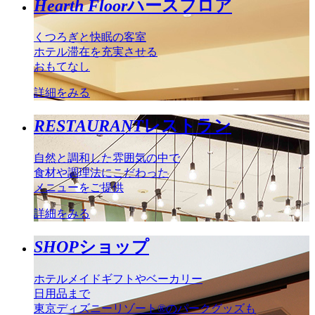
Hearth Floor
ハースフロア
くつろぎと快眠の客室
ホテル滞在を充実させる
おもてなし
詳細をみる
RESTAURANT
レストラン
自然と調和した雰囲気の中で
食材や調理法にこだわった
メニューをご提供
詳細をみる
SHOP
ショップ
ホテルメイドギフトやベーカリー
日用品まで
東京ディズニーリゾート®のパークグッズも