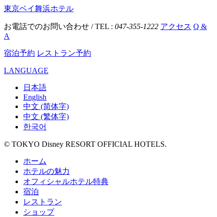
東京ベイ舞浜ホテル
お電話でのお問い合わせ / TEL :
047-355-1222
アクセス
Q &
A
宿泊予約
レストラン予約
LANGUAGE
日本語
English
中文 (简体字)
中文 (繁体字)
한국어
© TOKYO Disney RESORT OFFICIAL HOTELS.
ホーム
ホテルの魅力
オフィシャルホテル特典
宿泊
レストラン
ショップ