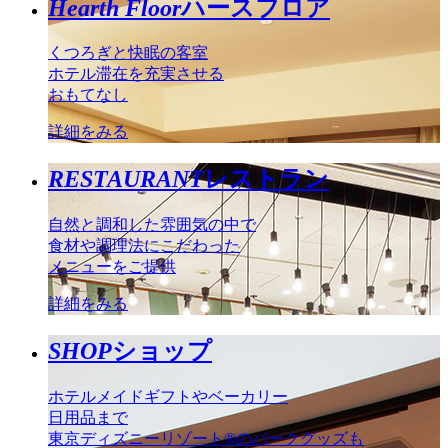
Hearth Floor
ハースフロア
くつろぎと快眠の客室
ホテル滞在を充実させる
おもてなし
詳細をみる
RESTAURANT
レストラン
自然と調和した雰囲気の中で
食材や調理法にこだわった
メニューをご提供
詳細をみる
SHOP
ショップ
ホテルメイドギフトやベーカリー
日用品まで
東京ディズニーリゾート®のパークグッズも