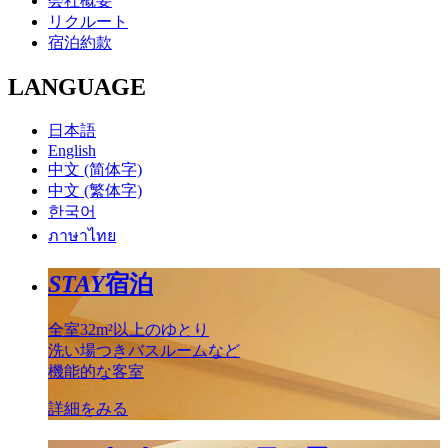
会社概要
リクルート
宿泊約款
LANGUAGE
日本語
English
中文 (简体字)
中文 (繁体字)
한국어
ภาษาไทย
STAY
宿泊
全室32m²以上のゆとり
洗い場つきバスルームなど
機能的な客室
詳細をみる