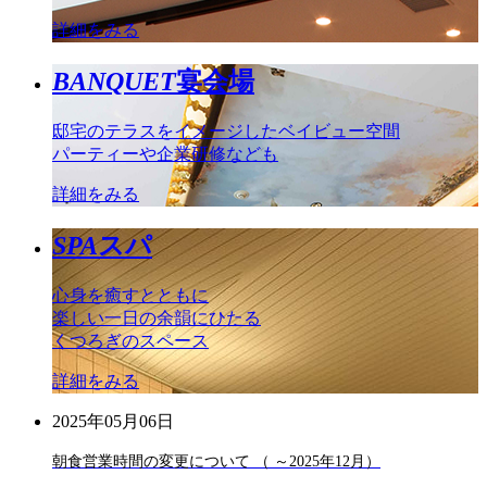
詳細をみる
BANQUET
宴会場
邸宅のテラスをイメージしたベイビュー空間
パーティーや企業研修なども
詳細をみる
SPA
スパ
心身を癒すとともに
楽しい一日の余韻にひたる
くつろぎのスペース
詳細をみる
2025年05月06日
朝食営業時間の変更について （ ～2025年12月）