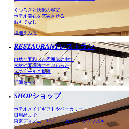
くつろぎと快眠の客室
ホテル滞在を充実させる
おもてなし
詳細をみる
RESTAURANT
レストラン
自然と調和した雰囲気の中で
食材や調理法にこだわった
メニューをご提供
詳細をみる
SHOP
ショップ
ホテルメイドギフトやベーカリー
日用品まで
東京ディズニーリゾート®のパークグッズも