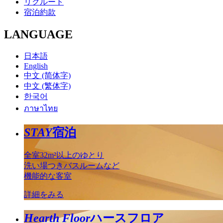
リクルート
宿泊約款
LANGUAGE
日本語
English
中文 (简体字)
中文 (繁体字)
한국어
ภาษาไทย
STAY
宿泊
全室32m²以上のゆとり
洗い場つきバスルームなど
機能的な客室
詳細をみる
Hearth Floor
ハースフロア