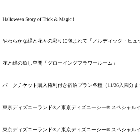
Halloween Story of Trick & Magic !
やわらかな緑と花々の彩りに包まれて「ノルディック・ヒュ
花と緑の癒し空間「グローイングフラワールーム」
パークチケット購入権利付き宿泊プラン各種（11/26入園分ま
東京ディズニーランド®／東京ディズニーシー® スペシャル
東京ディズニーランド®／東京ディズニーシー® スペシャル