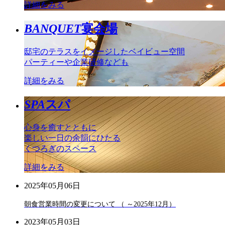
詳細をみる
BANQUET
宴会場
邸宅のテラスをイメージしたベイビュー空間
パーティーや企業研修なども
詳細をみる
SPA
スパ
心身を癒すとともに
楽しい一日の余韻にひたる
くつろぎのスペース
詳細をみる
2025年05月06日
朝食営業時間の変更について （ ～2025年12月）
2023年05月03日