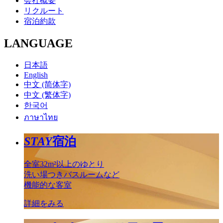
会社概要
リクルート
宿泊約款
LANGUAGE
日本語
English
中文 (简体字)
中文 (繁体字)
한국어
ภาษาไทย
STAY
宿泊
全室32m²以上のゆとり
洗い場つきバスルームなど
機能的な客室
詳細をみる