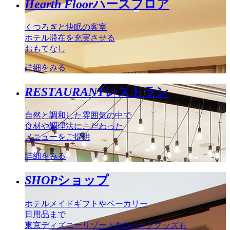
Hearth Floor
ハースフロア
くつろぎと快眠の客室
ホテル滞在を充実させる
おもてなし
詳細をみる
RESTAURANT
レストラン
自然と調和した雰囲気の中で
食材や調理法にこだわった
メニューをご提供
詳細をみる
SHOP
ショップ
ホテルメイドギフトやベーカリー
日用品まで
東京ディズニーリゾート®のパークグッズも