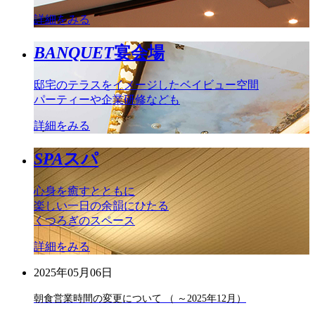
詳細をみる
BANQUET
宴会場
邸宅のテラスをイメージしたベイビュー空間
パーティーや企業研修なども
詳細をみる
SPA
スパ
心身を癒すとともに
楽しい一日の余韻にひたる
くつろぎのスペース
詳細をみる
2025年05月06日
朝食営業時間の変更について （ ～2025年12月）