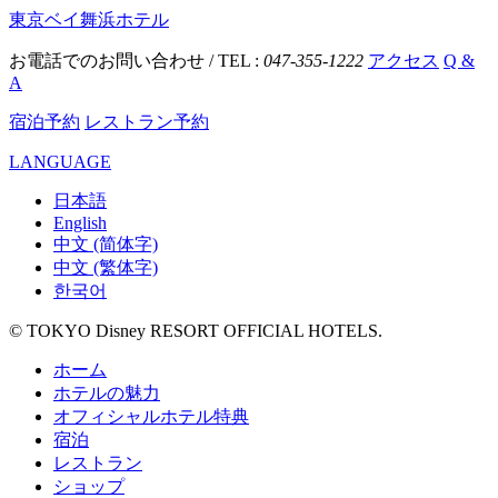
東京ベイ舞浜ホテル
お電話でのお問い合わせ / TEL :
047-355-1222
アクセス
Q &
A
宿泊予約
レストラン予約
LANGUAGE
日本語
English
中文 (简体字)
中文 (繁体字)
한국어
© TOKYO Disney RESORT OFFICIAL HOTELS.
ホーム
ホテルの魅力
オフィシャルホテル特典
宿泊
レストラン
ショップ