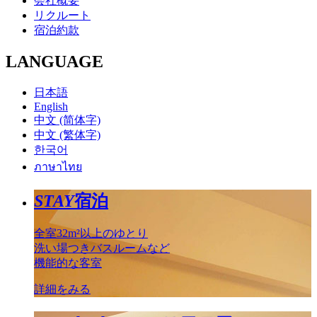
会社概要
リクルート
宿泊約款
LANGUAGE
日本語
English
中文 (简体字)
中文 (繁体字)
한국어
ภาษาไทย
STAY
宿泊
全室32m²以上のゆとり
洗い場つきバスルームなど
機能的な客室
詳細をみる