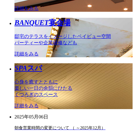
詳細をみる
BANQUET
宴会場
邸宅のテラスをイメージしたベイビュー空間
パーティーや企業研修なども
詳細をみる
SPA
スパ
心身を癒すとともに
楽しい一日の余韻にひたる
くつろぎのスペース
詳細をみる
2025年05月06日
朝食営業時間の変更について （ ～2025年12月）