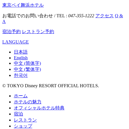
東京ベイ舞浜ホテル
お電話でのお問い合わせ / TEL :
047-355-1222
アクセス
Q &
A
宿泊予約
レストラン予約
LANGUAGE
日本語
English
中文 (简体字)
中文 (繁体字)
한국어
© TOKYO Disney RESORT OFFICIAL HOTELS.
ホーム
ホテルの魅力
オフィシャルホテル特典
宿泊
レストラン
ショップ