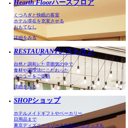
Hearth Floor
ハースフロア
くつろぎと快眠の客室
ホテル滞在を充実させる
おもてなし
詳細をみる
RESTAURANT
レストラン
自然と調和した雰囲気の中で
食材や調理法にこだわった
メニューをご提供
詳細をみる
SHOP
ショップ
ホテルメイドギフトやベーカリー
日用品まで
東京ディズニーリゾート®のパークグッズも