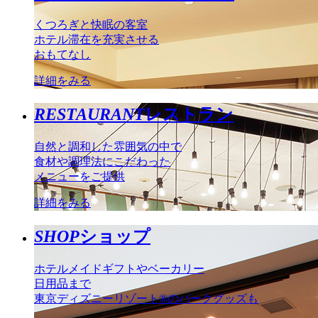
くつろぎと快眠の客室
ホテル滞在を充実させる
おもてなし
詳細をみる
RESTAURANT
レストラン
自然と調和した雰囲気の中で
食材や調理法にこだわった
メニューをご提供
詳細をみる
SHOP
ショップ
ホテルメイドギフトやベーカリー
日用品まで
東京ディズニーリゾート®のパークグッズも