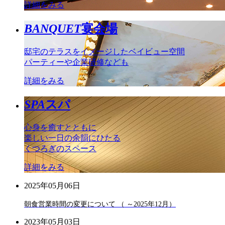
詳細をみる
BANQUET
宴会場
邸宅のテラスをイメージしたベイビュー空間
パーティーや企業研修なども
詳細をみる
SPA
スパ
心身を癒すとともに
楽しい一日の余韻にひたる
くつろぎのスペース
詳細をみる
2025年05月06日
朝食営業時間の変更について （ ～2025年12月）
2023年05月03日