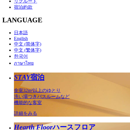
リクルート
宿泊約款
LANGUAGE
日本語
English
中文 (简体字)
中文 (繁体字)
한국어
ภาษาไทย
STAY
宿泊
全室32m²以上のゆとり
洗い場つきバスルームなど
機能的な客室
詳細をみる
Hearth Floor
ハースフロア