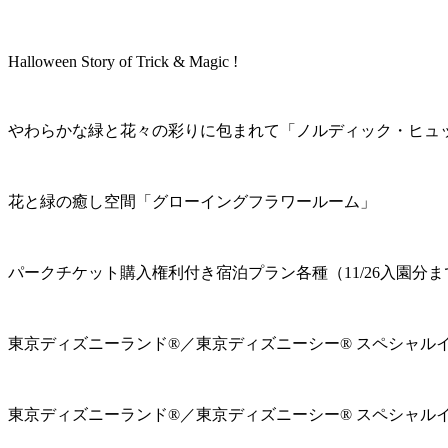
Halloween Story of Trick & Magic !
やわらかな緑と花々の彩りに包まれて「ノルディック・ヒュ
花と緑の癒し空間「グローイングフラワールーム」
パークチケット購入権利付き宿泊プラン各種（11/26入園分ま
東京ディズニーランド®／東京ディズニーシー® スペシャル
東京ディズニーランド®／東京ディズニーシー® スペシャル