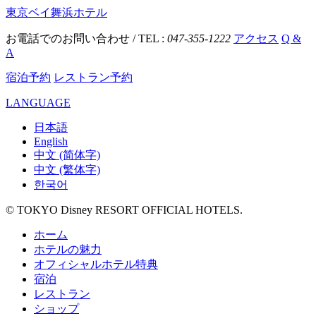
東京ベイ舞浜ホテル
お電話でのお問い合わせ / TEL :
047-355-1222
アクセス
Q &
A
宿泊予約
レストラン予約
LANGUAGE
日本語
English
中文 (简体字)
中文 (繁体字)
한국어
© TOKYO Disney RESORT OFFICIAL HOTELS.
ホーム
ホテルの魅力
オフィシャルホテル特典
宿泊
レストラン
ショップ