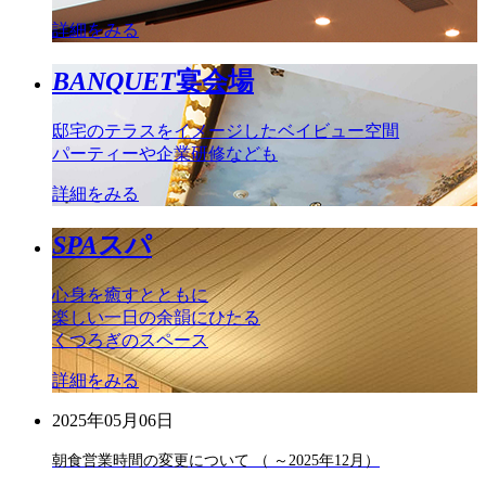
詳細をみる
BANQUET
宴会場
邸宅のテラスをイメージしたベイビュー空間
パーティーや企業研修なども
詳細をみる
SPA
スパ
心身を癒すとともに
楽しい一日の余韻にひたる
くつろぎのスペース
詳細をみる
2025年05月06日
朝食営業時間の変更について （ ～2025年12月）