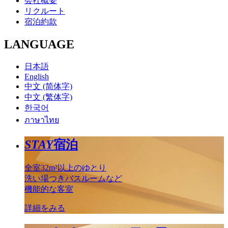
会社概要
リクルート
宿泊約款
LANGUAGE
日本語
English
中文 (简体字)
中文 (繁体字)
한국어
ภาษาไทย
STAY
宿泊
全室32m²以上のゆとり
洗い場つきバスルームなど
機能的な客室
詳細をみる