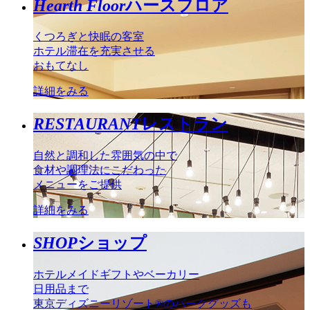
Hearth Floor
ハースフロア
くつろぎと快眠の客室
ホテル滞在を充実させる
おもてなし
詳細をみる
RESTAURANT
レストラン
自然と調和した雰囲気の中で
食材や調理法にこだわった
メニューをご提供
詳細をみる
SHOP
ショップ
ホテルメイドギフトやベーカリー
日用品まで
東京ディズニーリゾート®のパークグッズも