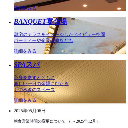
詳細をみる
BANQUET
宴会場
邸宅のテラスをイメージしたベイビュー空間
パーティーや企業研修なども
詳細をみる
SPA
スパ
心身を癒すとともに
楽しい一日の余韻にひたる
くつろぎのスペース
詳細をみる
2025年05月06日
朝食営業時間の変更について （ ～2025年12月）