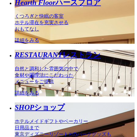
Hearth Floor
ハースフロア
くつろぎと快眠の客室
ホテル滞在を充実させる
おもてなし
詳細をみる
RESTAURANT
レストラン
自然と調和した雰囲気の中で
食材や調理法にこだわった
メニューをご提供
詳細をみる
SHOP
ショップ
ホテルメイドギフトやベーカリー
日用品まで
東京ディズニーリゾート®のパークグッズも