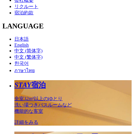
会社概要
リクルート
宿泊約款
LANGUAGE
日本語
English
中文 (简体字)
中文 (繁体字)
한국어
ภาษาไทย
STAY
宿泊
全室32m²以上のゆとり
洗い場つきバスルームなど
機能的な客室
詳細をみる