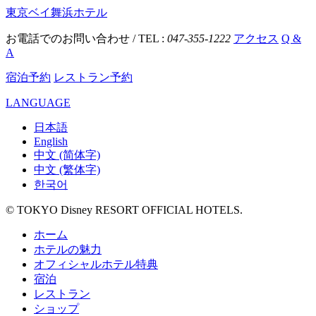
東京ベイ舞浜ホテル
お電話でのお問い合わせ / TEL :
047-355-1222
アクセス
Q &
A
宿泊予約
レストラン予約
LANGUAGE
日本語
English
中文 (简体字)
中文 (繁体字)
한국어
© TOKYO Disney RESORT OFFICIAL HOTELS.
ホーム
ホテルの魅力
オフィシャルホテル特典
宿泊
レストラン
ショップ