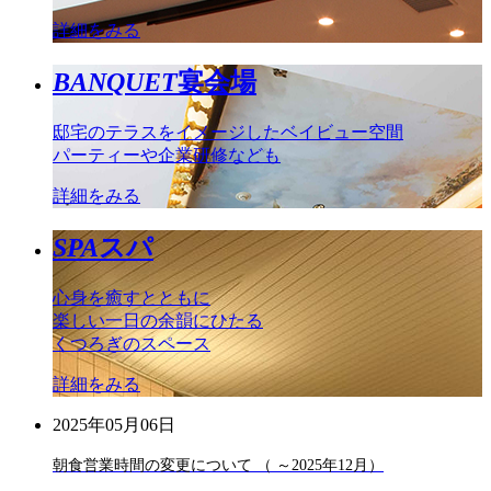
詳細をみる
BANQUET
宴会場
邸宅のテラスをイメージしたベイビュー空間
パーティーや企業研修なども
詳細をみる
SPA
スパ
心身を癒すとともに
楽しい一日の余韻にひたる
くつろぎのスペース
詳細をみる
2025年05月06日
朝食営業時間の変更について （ ～2025年12月）