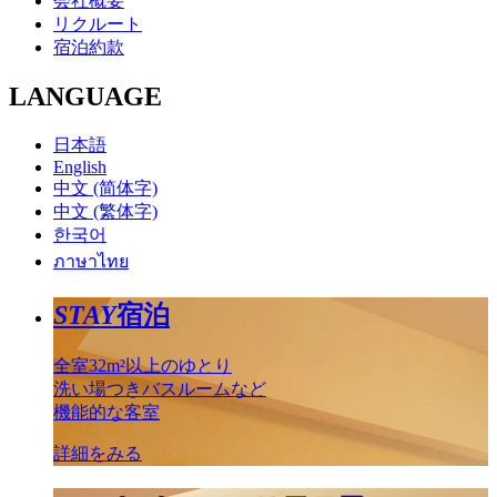
会社概要
リクルート
宿泊約款
LANGUAGE
日本語
English
中文 (简体字)
中文 (繁体字)
한국어
ภาษาไทย
STAY
宿泊
全室32m²以上のゆとり
洗い場つきバスルームなど
機能的な客室
詳細をみる