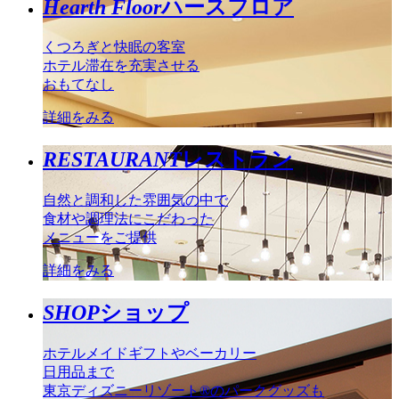
Hearth Floor
ハースフロア
くつろぎと快眠の客室
ホテル滞在を充実させる
おもてなし
詳細をみる
RESTAURANT
レストラン
自然と調和した雰囲気の中で
食材や調理法にこだわった
メニューをご提供
詳細をみる
SHOP
ショップ
ホテルメイドギフトやベーカリー
日用品まで
東京ディズニーリゾート®のパークグッズも