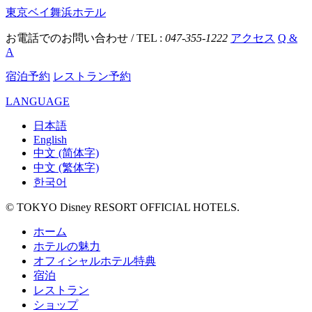
東京ベイ舞浜ホテル
お電話でのお問い合わせ / TEL :
047-355-1222
アクセス
Q &
A
宿泊予約
レストラン予約
LANGUAGE
日本語
English
中文 (简体字)
中文 (繁体字)
한국어
© TOKYO Disney RESORT OFFICIAL HOTELS.
ホーム
ホテルの魅力
オフィシャルホテル特典
宿泊
レストラン
ショップ