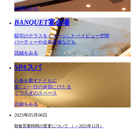
詳細をみる
BANQUET
宴会場
邸宅のテラスをイメージしたベイビュー空間
パーティーや企業研修なども
詳細をみる
SPA
スパ
心身を癒すとともに
楽しい一日の余韻にひたる
くつろぎのスペース
詳細をみる
2025年05月06日
朝食営業時間の変更について （ ～2025年12月）