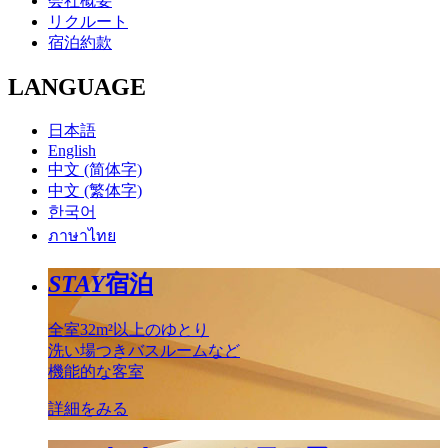
会社概要
リクルート
宿泊約款
LANGUAGE
日本語
English
中文 (简体字)
中文 (繁体字)
한국어
ภาษาไทย
STAY
宿泊
全室32m²以上のゆとり
洗い場つきバスルームなど
機能的な客室
詳細をみる