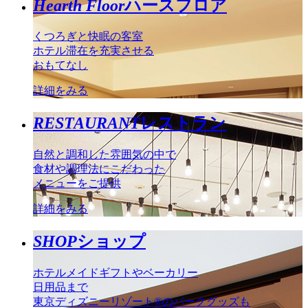
Hearth Floor
ハースフロア
くつろぎと快眠の客室
ホテル滞在を充実させる
おもてなし
詳細をみる
RESTAURANT
レストラン
自然と調和した雰囲気の中で
食材や調理法にこだわった
メニューをご提供
詳細をみる
SHOP
ショップ
ホテルメイドギフトやベーカリー
日用品まで
東京ディズニーリゾート®のパークグッズも