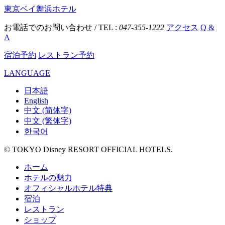
東京ベイ舞浜ホテル
お電話でのお問い合わせ / TEL :
047-355-1222
アクセス
Q &
A
宿泊予約
レストラン予約
LANGUAGE
日本語
English
中文 (简体字)
中文 (繁体字)
한국어
© TOKYO Disney RESORT OFFICIAL HOTELS.
ホーム
ホテルの魅力
オフィシャルホテル特典
宿泊
レストラン
ショップ