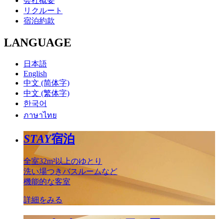
会社概要
リクルート
宿泊約款
LANGUAGE
日本語
English
中文 (简体字)
中文 (繁体字)
한국어
ภาษาไทย
STAY
宿泊
全室32m²以上のゆとり
洗い場つきバスルームなど
機能的な客室
詳細をみる