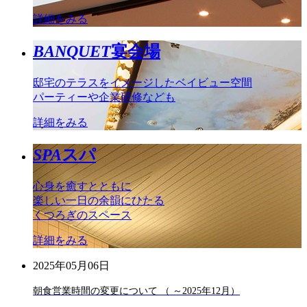
詳細をみる
BANQUET
宴会場
邸宅のテラスをイメージしたベイビュー空間
パーティーや企業研修なども
詳細をみる
SPA
スパ
心身を癒すとともに
楽しい一日の余韻にひたる
くつろぎのスペース
詳細をみる
2025年05月06日
朝食営業時間の変更について （ ～2025年12月）