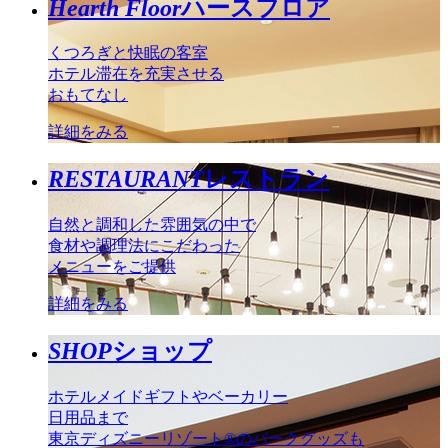
Hearth Floor
ハースフロア
くつろぎと快眠の客室
ホテル滞在を充実させる
おもてなし
詳細をみる
RESTAURANT
レストラン
自然と調和した雰囲気の中で
食材や調理法にこだわった
メニューをご提供
詳細をみる
SHOP
ショップ
ホテルメイドギフトやベーカリー
日用品まで
東京ディズニーリゾート®のパークグッズも