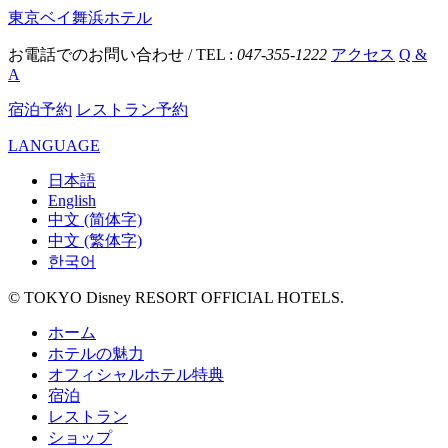
東京ベイ舞浜ホテル
お電話でのお問い合わせ / TEL :
047-355-1222
アクセス
Q &
A
宿泊予約
レストラン予約
LANGUAGE
日本語
English
中文 (简体字)
中文 (繁体字)
한국어
© TOKYO Disney RESORT OFFICIAL HOTELS.
ホーム
ホテルの魅力
オフィシャルホテル特典
宿泊
レストラン
ショップ