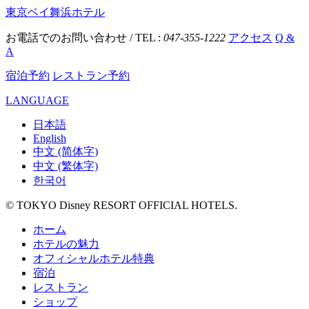
東京ベイ舞浜ホテル
お電話でのお問い合わせ / TEL :
047-355-1222
アクセス
Q &
A
宿泊予約
レストラン予約
LANGUAGE
日本語
English
中文 (简体字)
中文 (繁体字)
한국어
© TOKYO Disney RESORT OFFICIAL HOTELS.
ホーム
ホテルの魅力
オフィシャルホテル特典
宿泊
レストラン
ショップ