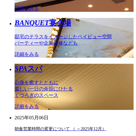
詳細をみる
BANQUET
宴会場
邸宅のテラスをイメージしたベイビュー空間
パーティーや企業研修なども
詳細をみる
SPA
スパ
心身を癒すとともに
楽しい一日の余韻にひたる
くつろぎのスペース
詳細をみる
2025年05月06日
朝食営業時間の変更について （ ～2025年12月）