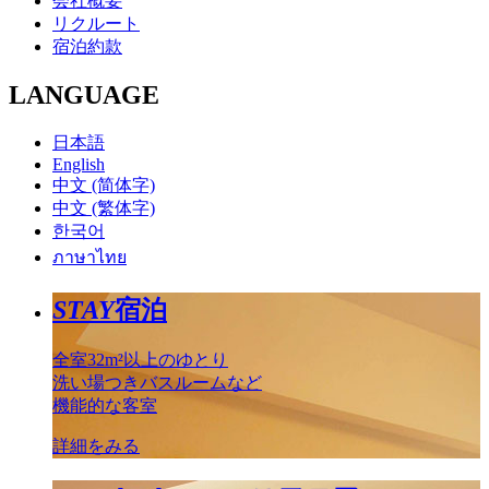
会社概要
リクルート
宿泊約款
LANGUAGE
日本語
English
中文 (简体字)
中文 (繁体字)
한국어
ภาษาไทย
STAY
宿泊
全室32m²以上のゆとり
洗い場つきバスルームなど
機能的な客室
詳細をみる