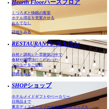
Hearth Floor
ハースフロア
くつろぎと快眠の客室
ホテル滞在を充実させる
おもてなし
詳細をみる
RESTAURANT
レストラン
自然と調和した雰囲気の中で
食材や調理法にこだわった
メニューをご提供
詳細をみる
SHOP
ショップ
ホテルメイドギフトやベーカリー
日用品まで
東京ディズニーリゾート®のパークグッズも