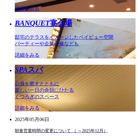
詳細をみる
BANQUET
宴会場
邸宅のテラスをイメージしたベイビュー空間
パーティーや企業研修なども
詳細をみる
SPA
スパ
心身を癒すとともに
楽しい一日の余韻にひたる
くつろぎのスペース
詳細をみる
2025年05月06日
朝食営業時間の変更について （ ～2025年12月）