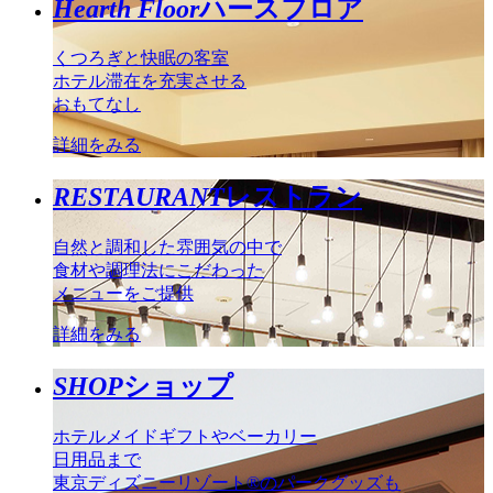
Hearth Floor
ハースフロア
くつろぎと快眠の客室
ホテル滞在を充実させる
おもてなし
詳細をみる
RESTAURANT
レストラン
自然と調和した雰囲気の中で
食材や調理法にこだわった
メニューをご提供
詳細をみる
SHOP
ショップ
ホテルメイドギフトやベーカリー
日用品まで
東京ディズニーリゾート®のパークグッズも