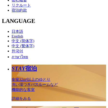
会社概要
リクルート
宿泊約款
LANGUAGE
日本語
English
中文 (简体字)
中文 (繁体字)
한국어
ภาษาไทย
STAY
宿泊
全室32m²以上のゆとり
洗い場つきバスルームなど
機能的な客室
詳細をみる