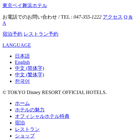
東京ベイ舞浜ホテル
お電話でのお問い合わせ / TEL :
047-355-1222
アクセス
Q &
A
宿泊予約
レストラン予約
LANGUAGE
日本語
English
中文 (简体字)
中文 (繁体字)
한국어
© TOKYO Disney RESORT OFFICIAL HOTELS.
ホーム
ホテルの魅力
オフィシャルホテル特典
宿泊
レストラン
ショップ