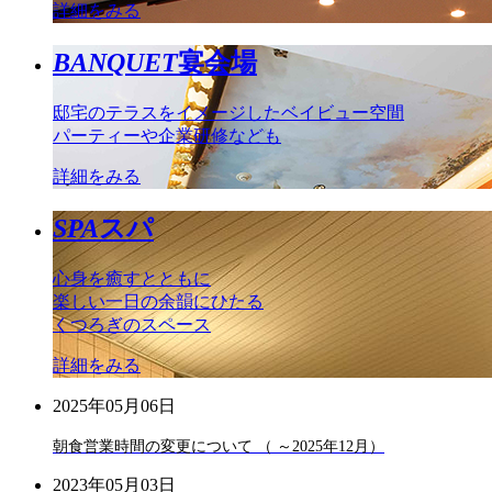
詳細をみる
BANQUET
宴会場
邸宅のテラスをイメージしたベイビュー空間
パーティーや企業研修なども
詳細をみる
SPA
スパ
心身を癒すとともに
楽しい一日の余韻にひたる
くつろぎのスペース
詳細をみる
2025年05月06日
朝食営業時間の変更について （ ～2025年12月）
2023年05月03日