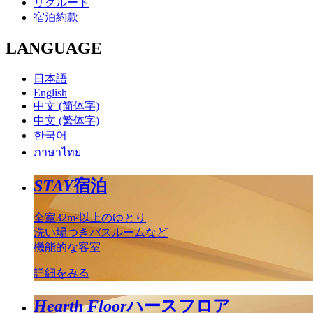
リクルート
宿泊約款
LANGUAGE
日本語
English
中文 (简体字)
中文 (繁体字)
한국어
ภาษาไทย
STAY
宿泊
全室32m²以上のゆとり
洗い場つきバスルームなど
機能的な客室
詳細をみる
Hearth Floor
ハースフロア