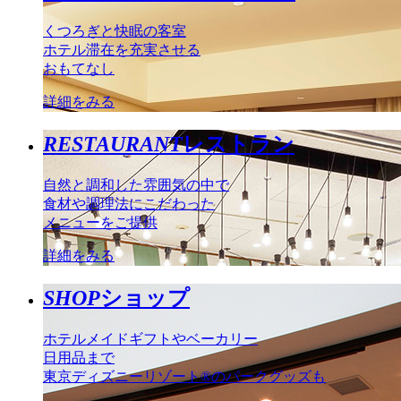
くつろぎと快眠の客室
ホテル滞在を充実させる
おもてなし
詳細をみる
RESTAURANT
レストラン
自然と調和した雰囲気の中で
食材や調理法にこだわった
メニューをご提供
詳細をみる
SHOP
ショップ
ホテルメイドギフトやベーカリー
日用品まで
東京ディズニーリゾート®のパークグッズも