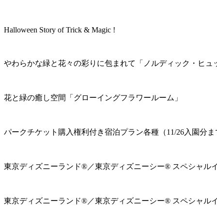
Halloween Story of Trick & Magic !
やわらかな緑と花々の彩りに包まれて「ノルディック・ヒュ
花と緑の癒し空間「グローイングフラワールーム」
パークチケット購入権利付き宿泊プラン各種（11/26入園分ま
東京ディズニーランド®／東京ディズニーシー® スペシャル
東京ディズニーランド®／東京ディズニーシー® スペシャル