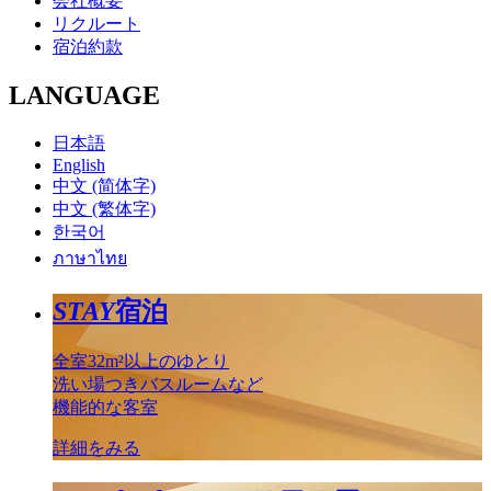
会社概要
リクルート
宿泊約款
LANGUAGE
日本語
English
中文 (简体字)
中文 (繁体字)
한국어
ภาษาไทย
STAY
宿泊
全室32m²以上のゆとり
洗い場つきバスルームなど
機能的な客室
詳細をみる