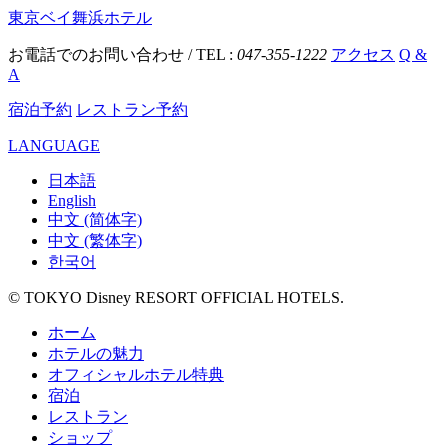
東京ベイ舞浜ホテル
お電話でのお問い合わせ / TEL :
047-355-1222
アクセス
Q &
A
宿泊予約
レストラン予約
LANGUAGE
日本語
English
中文 (简体字)
中文 (繁体字)
한국어
© TOKYO Disney RESORT OFFICIAL HOTELS.
ホーム
ホテルの魅力
オフィシャルホテル特典
宿泊
レストラン
ショップ