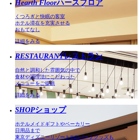
Hearth Floor
ハースフロア
くつろぎと快眠の客室
ホテル滞在を充実させる
おもてなし
詳細をみる
RESTAURANT
レストラン
自然と調和した雰囲気の中で
食材や調理法にこだわった
メニューをご提供
詳細をみる
SHOP
ショップ
ホテルメイドギフトやベーカリー
日用品まで
東京ディズニーリゾート®のパークグッズも