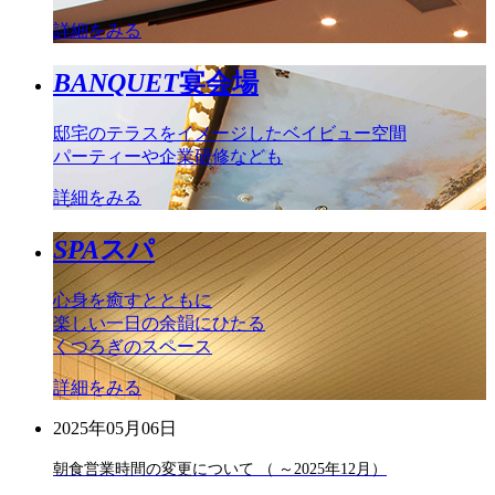
詳細をみる
BANQUET
宴会場
邸宅のテラスをイメージしたベイビュー空間
パーティーや企業研修なども
詳細をみる
SPA
スパ
心身を癒すとともに
楽しい一日の余韻にひたる
くつろぎのスペース
詳細をみる
2025年05月06日
朝食営業時間の変更について （ ～2025年12月）