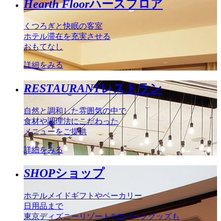
Hearth Floor
ハースフロア
くつろぎと快眠の客室
ホテル滞在を充実させる
おもてなし
詳細をみる
RESTAURANT
レストラン
自然と調和した雰囲気の中で
食材や調理法にこだわった
メニューをご提供
詳細をみる
SHOP
ショップ
ホテルメイドギフトやベーカリー
日用品まで
東京ディズニーリゾート®のパークグッズも