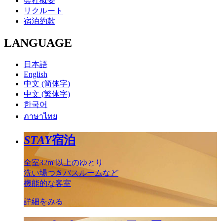
会社概要
リクルート
宿泊約款
LANGUAGE
日本語
English
中文 (简体字)
中文 (繁体字)
한국어
ภาษาไทย
STAY
宿泊
全室32m²以上のゆとり
洗い場つきバスルームなど
機能的な客室
詳細をみる