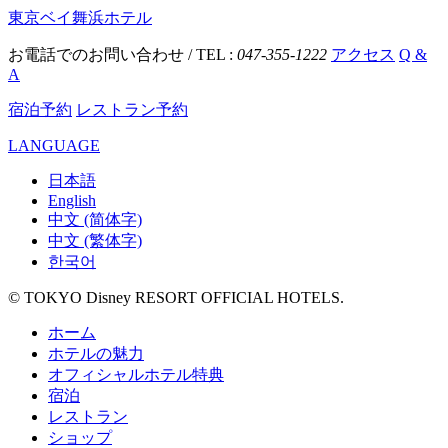
東京ベイ舞浜ホテル
お電話でのお問い合わせ / TEL :
047-355-1222
アクセス
Q &
A
宿泊予約
レストラン予約
LANGUAGE
日本語
English
中文 (简体字)
中文 (繁体字)
한국어
© TOKYO Disney RESORT OFFICIAL HOTELS.
ホーム
ホテルの魅力
オフィシャルホテル特典
宿泊
レストラン
ショップ