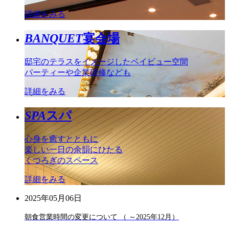
詳細をみる
BANQUET
宴会場
邸宅のテラスをイメージしたベイビュー空間
パーティーや企業研修なども
詳細をみる
SPA
スパ
心身を癒すとともに
楽しい一日の余韻にひたる
くつろぎのスペース
詳細をみる
2025年05月06日
朝食営業時間の変更について （ ～2025年12月）