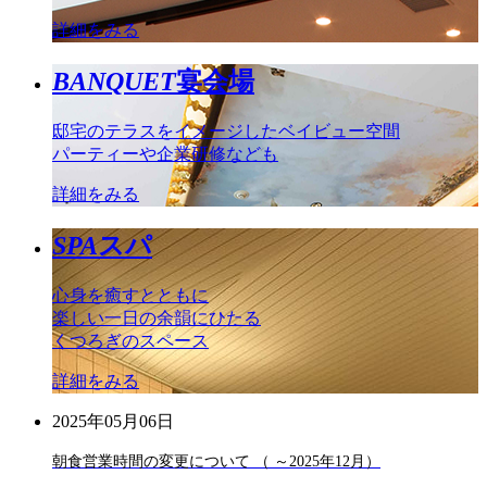
詳細をみる
BANQUET
宴会場
邸宅のテラスをイメージしたベイビュー空間
パーティーや企業研修なども
詳細をみる
SPA
スパ
心身を癒すとともに
楽しい一日の余韻にひたる
くつろぎのスペース
詳細をみる
2025年05月06日
朝食営業時間の変更について （ ～2025年12月）