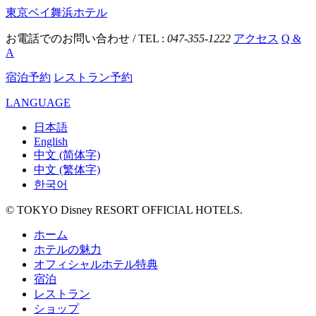
東京ベイ舞浜ホテル
お電話でのお問い合わせ / TEL :
047-355-1222
アクセス
Q &
A
宿泊予約
レストラン予約
LANGUAGE
日本語
English
中文 (简体字)
中文 (繁体字)
한국어
© TOKYO Disney RESORT OFFICIAL HOTELS.
ホーム
ホテルの魅力
オフィシャルホテル特典
宿泊
レストラン
ショップ