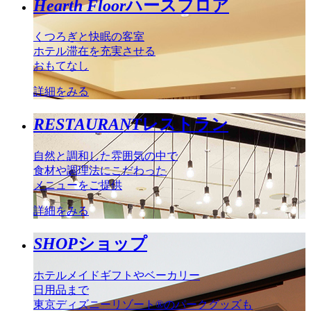
Hearth Floor
ハースフロア
くつろぎと快眠の客室
ホテル滞在を充実させる
おもてなし
詳細をみる
RESTAURANT
レストラン
自然と調和した雰囲気の中で
食材や調理法にこだわった
メニューをご提供
詳細をみる
SHOP
ショップ
ホテルメイドギフトやベーカリー
日用品まで
東京ディズニーリゾート®のパークグッズも