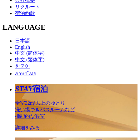
会社概要
リクルート
宿泊約款
LANGUAGE
日本語
English
中文 (简体字)
中文 (繁体字)
한국어
ภาษาไทย
STAY
宿泊
全室32m²以上のゆとり
洗い場つきバスルームなど
機能的な客室
詳細をみる