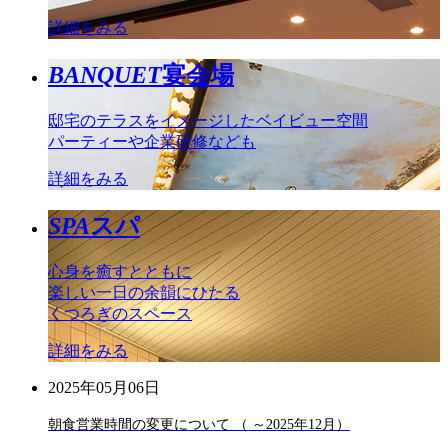
詳細をみる
BANQUET
宴会場
邸宅のテラスをイメージしたベイビュー空間
パーティーや企業研修なども
詳細をみる
SPA
スパ
心身を癒すとともに
楽しい一日の余韻にひたる
くつろぎのスペース
詳細をみる
2025年05月06日
朝食営業時間の変更について （ ～2025年12月）