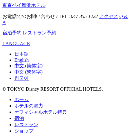
東京ベイ舞浜ホテル
お電話でのお問い合わせ / TEL :
047-355-1222
アクセス
Q &
A
宿泊予約
レストラン予約
LANGUAGE
日本語
English
中文 (简体字)
中文 (繁体字)
한국어
© TOKYO Disney RESORT OFFICIAL HOTELS.
ホーム
ホテルの魅力
オフィシャルホテル特典
宿泊
レストラン
ショップ