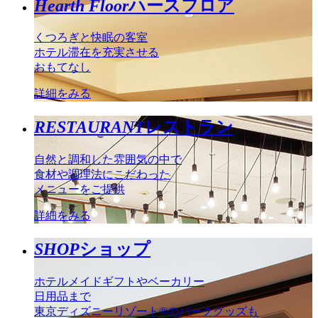
Hearth Floor
ハースフロア
くつろぎと快眠の客室
ホテル滞在を充実させる
おもてなし
詳細をみる
RESTAURANT
レストラン
自然と調和した雰囲気の中で
食材や調理法にこだわった
メニューをご提供
詳細をみる
SHOP
ショップ
ホテルメイドギフトやベーカリー
日用品まで
東京ディズニーリゾート®のパークグッズも