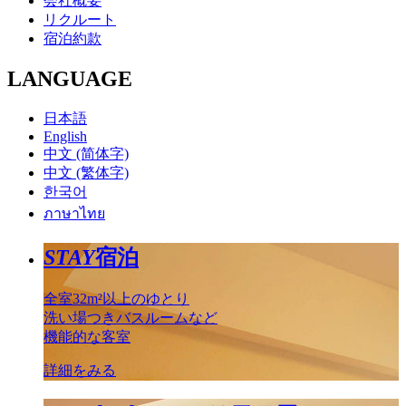
会社概要
リクルート
宿泊約款
LANGUAGE
日本語
English
中文 (简体字)
中文 (繁体字)
한국어
ภาษาไทย
STAY
宿泊
全室32m²以上のゆとり
洗い場つきバスルームなど
機能的な客室
詳細をみる