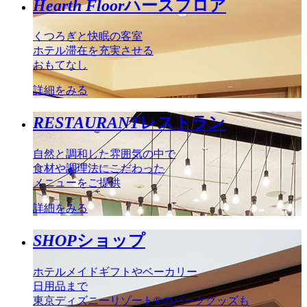
Hearth Floor
ハースフロア
くつろぎと快眠の客室
ホテル滞在を充実させる
おもてなし
詳細をみる
RESTAURANT
レストラン
自然と調和した雰囲気の中で
食材や調理法にこだわった
メニューをご提供
詳細をみる
SHOP
ショップ
ホテルメイドギフトやベーカリー
日用品まで
東京ディズニーリゾート®のパークグッズも