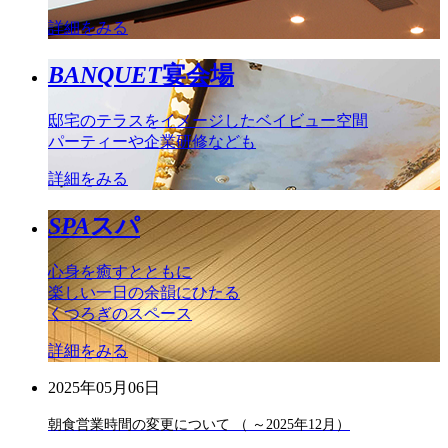
詳細をみる
BANQUET
宴会場
邸宅のテラスをイメージしたベイビュー空間
パーティーや企業研修なども
詳細をみる
SPA
スパ
心身を癒すとともに
楽しい一日の余韻にひたる
くつろぎのスペース
詳細をみる
2025年05月06日
朝食営業時間の変更について （ ～2025年12月）