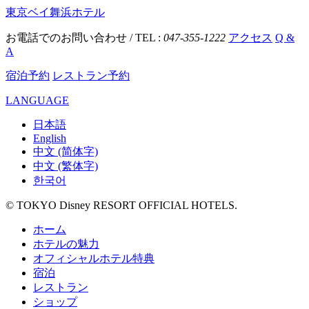
東京ベイ舞浜ホテル
お電話でのお問い合わせ / TEL :
047-355-1222
アクセス
Q &
A
宿泊予約
レストラン予約
LANGUAGE
日本語
English
中文 (简体字)
中文 (繁体字)
한국어
© TOKYO Disney RESORT OFFICIAL HOTELS.
ホーム
ホテルの魅力
オフィシャルホテル特典
宿泊
レストラン
ショップ