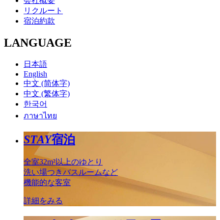
会社概要
リクルート
宿泊約款
LANGUAGE
日本語
English
中文 (简体字)
中文 (繁体字)
한국어
ภาษาไทย
STAY
宿泊
全室32m²以上のゆとり
洗い場つきバスルームなど
機能的な客室
詳細をみる