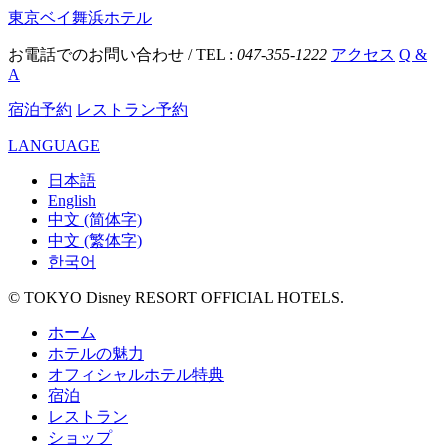
東京ベイ舞浜ホテル
お電話でのお問い合わせ / TEL :
047-355-1222
アクセス
Q &
A
宿泊予約
レストラン予約
LANGUAGE
日本語
English
中文 (简体字)
中文 (繁体字)
한국어
© TOKYO Disney RESORT OFFICIAL HOTELS.
ホーム
ホテルの魅力
オフィシャルホテル特典
宿泊
レストラン
ショップ