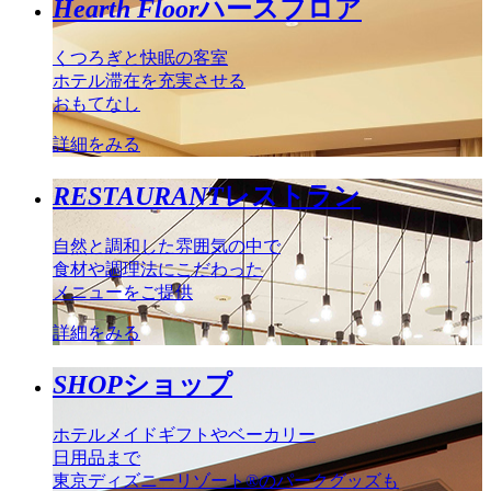
Hearth Floor
ハースフロア
くつろぎと快眠の客室
ホテル滞在を充実させる
おもてなし
詳細をみる
RESTAURANT
レストラン
自然と調和した雰囲気の中で
食材や調理法にこだわった
メニューをご提供
詳細をみる
SHOP
ショップ
ホテルメイドギフトやベーカリー
日用品まで
東京ディズニーリゾート®のパークグッズも