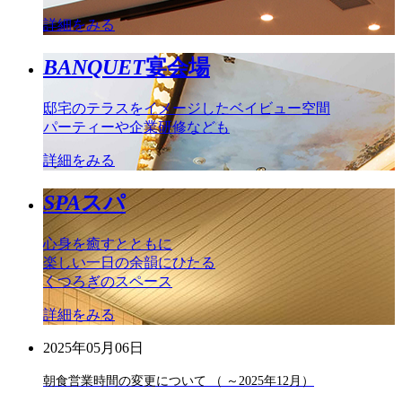
詳細をみる
BANQUET
宴会場
邸宅のテラスをイメージしたベイビュー空間
パーティーや企業研修なども
詳細をみる
SPA
スパ
心身を癒すとともに
楽しい一日の余韻にひたる
くつろぎのスペース
詳細をみる
2025年05月06日
朝食営業時間の変更について （ ～2025年12月）