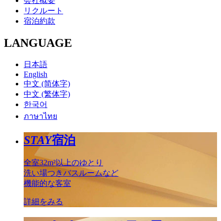
会社概要
リクルート
宿泊約款
LANGUAGE
日本語
English
中文 (简体字)
中文 (繁体字)
한국어
ภาษาไทย
STAY
宿泊
全室32m²以上のゆとり
洗い場つきバスルームなど
機能的な客室
詳細をみる