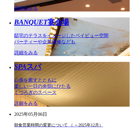
詳細をみる
BANQUET
宴会場
邸宅のテラスをイメージしたベイビュー空間
パーティーや企業研修なども
詳細をみる
SPA
スパ
心身を癒すとともに
楽しい一日の余韻にひたる
くつろぎのスペース
詳細をみる
2025年05月06日
朝食営業時間の変更について （ ～2025年12月）