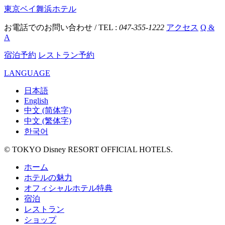
東京ベイ舞浜ホテル
お電話でのお問い合わせ / TEL :
047-355-1222
アクセス
Q &
A
宿泊予約
レストラン予約
LANGUAGE
日本語
English
中文 (简体字)
中文 (繁体字)
한국어
© TOKYO Disney RESORT OFFICIAL HOTELS.
ホーム
ホテルの魅力
オフィシャルホテル特典
宿泊
レストラン
ショップ