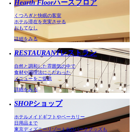
Hearth Floor
ハースフロア
くつろぎと快眠の客室
ホテル滞在を充実させる
おもてなし
詳細をみる
RESTAURANT
レストラン
自然と調和した雰囲気の中で
食材や調理法にこだわった
メニューをご提供
詳細をみる
SHOP
ショップ
ホテルメイドギフトやベーカリー
日用品まで
東京ディズニーリゾート®のパークグッズも