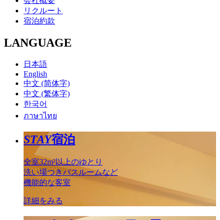
会社概要
リクルート
宿泊約款
LANGUAGE
日本語
English
中文 (简体字)
中文 (繁体字)
한국어
ภาษาไทย
STAY
宿泊
全室32m²以上のゆとり
洗い場つきバスルームなど
機能的な客室
詳細をみる