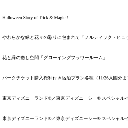
Halloween Story of Trick & Magic !
やわらかな緑と花々の彩りに包まれて「ノルディック・ヒュ
花と緑の癒し空間「グローイングフラワールーム」
パークチケット購入権利付き宿泊プラン各種（11/26入園分ま
東京ディズニーランド®／東京ディズニーシー® スペシャル
東京ディズニーランド®／東京ディズニーシー® スペシャル