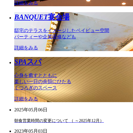
詳細をみる
BANQUET
宴会場
邸宅のテラスをイメージしたベイビュー空間
パーティーや企業研修なども
詳細をみる
SPA
スパ
心身を癒すとともに
楽しい一日の余韻にひたる
くつろぎのスペース
詳細をみる
2025年05月06日
朝食営業時間の変更について （ ～2025年12月）
2023年05月03日