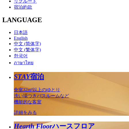
リクルート
宿泊約款
LANGUAGE
日本語
English
中文 (简体字)
中文 (繁体字)
한국어
ภาษาไทย
STAY
宿泊
全室32m²以上のゆとり
洗い場つきバスルームなど
機能的な客室
詳細をみる
Hearth Floor
ハースフロア