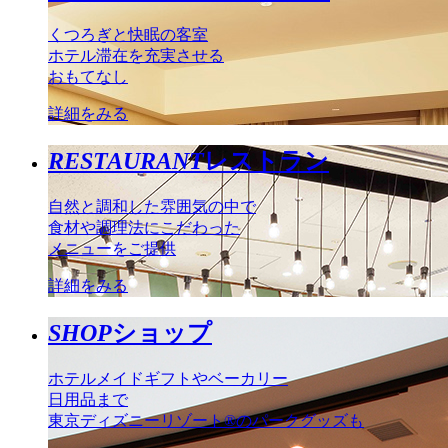
くつろぎと快眠の客室
ホテル滞在を充実させる
おもてなし
詳細をみる
RESTAURANT
レストラン
自然と調和した雰囲気の中で
食材や調理法にこだわった
メニューをご提供
詳細をみる
SHOP
ショップ
ホテルメイドギフトやベーカリー
日用品まで
東京ディズニーリゾート®のパークグッズも