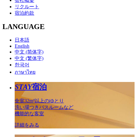
会社概要
リクルート
宿泊約款
LANGUAGE
日本語
English
中文 (简体字)
中文 (繁体字)
한국어
ภาษาไทย
STAY
宿泊
全室32m²以上のゆとり
洗い場つきバスルームなど
機能的な客室
詳細をみる