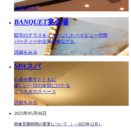
詳細をみる
BANQUET
宴会場
邸宅のテラスをイメージしたベイビュー空間
パーティーや企業研修なども
詳細をみる
SPA
スパ
心身を癒すとともに
楽しい一日の余韻にひたる
くつろぎのスペース
詳細をみる
2025年05月06日
朝食営業時間の変更について （ ～2025年12月）