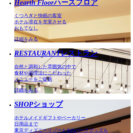
Hearth Floor
ハースフロア
くつろぎと快眠の客室
ホテル滞在を充実させる
おもてなし
詳細をみる
RESTAURANT
レストラン
自然と調和した雰囲気の中で
食材や調理法にこだわった
メニューをご提供
詳細をみる
SHOP
ショップ
ホテルメイドギフトやベーカリー
日用品まで
東京ディズニーリゾート®のパークグッズも