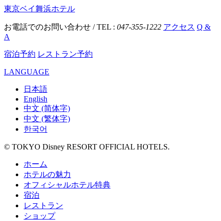
東京ベイ舞浜ホテル
お電話でのお問い合わせ / TEL :
047-355-1222
アクセス
Q &
A
宿泊予約
レストラン予約
LANGUAGE
日本語
English
中文 (简体字)
中文 (繁体字)
한국어
© TOKYO Disney RESORT OFFICIAL HOTELS.
ホーム
ホテルの魅力
オフィシャルホテル特典
宿泊
レストラン
ショップ