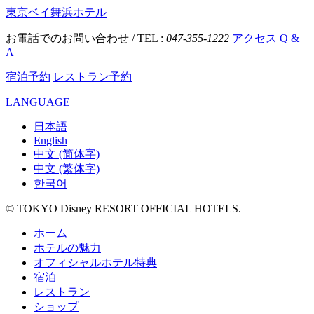
東京ベイ舞浜ホテル
お電話でのお問い合わせ / TEL :
047-355-1222
アクセス
Q &
A
宿泊予約
レストラン予約
LANGUAGE
日本語
English
中文 (简体字)
中文 (繁体字)
한국어
© TOKYO Disney RESORT OFFICIAL HOTELS.
ホーム
ホテルの魅力
オフィシャルホテル特典
宿泊
レストラン
ショップ