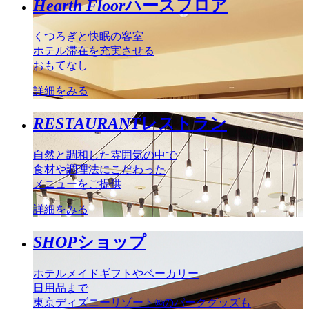
Hearth Floor
ハースフロア
くつろぎと快眠の客室
ホテル滞在を充実させる
おもてなし
詳細をみる
RESTAURANT
レストラン
自然と調和した雰囲気の中で
食材や調理法にこだわった
メニューをご提供
詳細をみる
SHOP
ショップ
ホテルメイドギフトやベーカリー
日用品まで
東京ディズニーリゾート®のパークグッズも