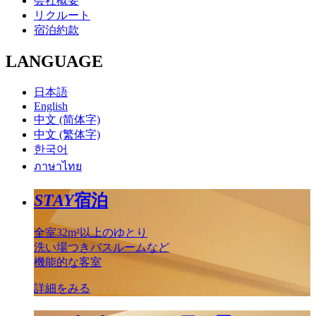
会社概要
リクルート
宿泊約款
LANGUAGE
日本語
English
中文 (简体字)
中文 (繁体字)
한국어
ภาษาไทย
STAY
宿泊
全室32m²以上のゆとり
洗い場つきバスルームなど
機能的な客室
詳細をみる