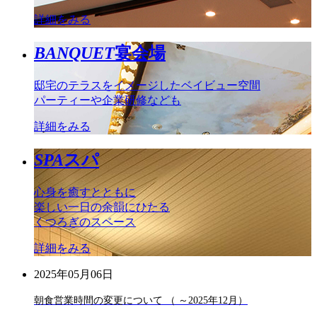
詳細をみる
BANQUET
宴会場
邸宅のテラスをイメージしたベイビュー空間
パーティーや企業研修なども
詳細をみる
SPA
スパ
心身を癒すとともに
楽しい一日の余韻にひたる
くつろぎのスペース
詳細をみる
2025年05月06日
朝食営業時間の変更について （ ～2025年12月）