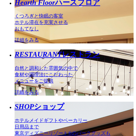
Hearth Floor
ハースフロア
くつろぎと快眠の客室
ホテル滞在を充実させる
おもてなし
詳細をみる
RESTAURANT
レストラン
自然と調和した雰囲気の中で
食材や調理法にこだわった
メニューをご提供
詳細をみる
SHOP
ショップ
ホテルメイドギフトやベーカリー
日用品まで
東京ディズニーリゾート®のパークグッズも