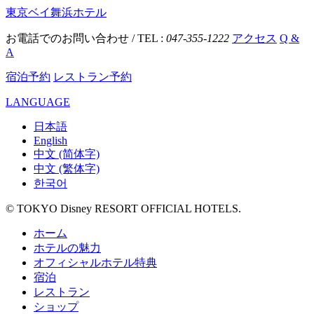
東京ベイ舞浜ホテル
お電話でのお問い合わせ / TEL :
047-355-1222
アクセス
Q &
A
宿泊予約
レストラン予約
LANGUAGE
日本語
English
中文 (简体字)
中文 (繁体字)
한국어
© TOKYO Disney RESORT OFFICIAL HOTELS.
ホーム
ホテルの魅力
オフィシャルホテル特典
宿泊
レストラン
ショップ