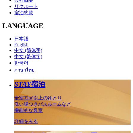
会社概要
リクルート
宿泊約款
LANGUAGE
日本語
English
中文 (简体字)
中文 (繁体字)
한국어
ภาษาไทย
STAY
宿泊
全室32m²以上のゆとり
洗い場つきバスルームなど
機能的な客室
詳細をみる