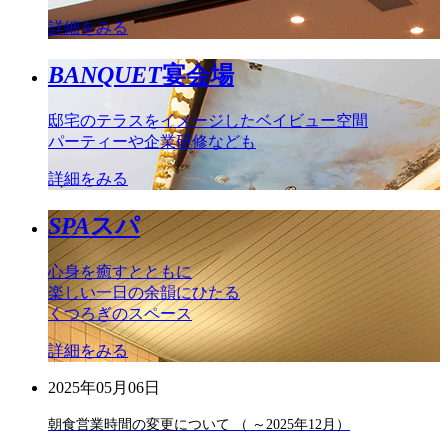
詳細をみる
BANQUET
宴会場
邸宅のテラスをイメージしたベイビュー空間
パーティーや企業研修なども
詳細をみる
SPA
スパ
心身を癒すとともに
楽しい一日の余韻にひたる
くつろぎのスペース
詳細をみる
2025年05月06日
朝食営業時間の変更について （ ～2025年12月）