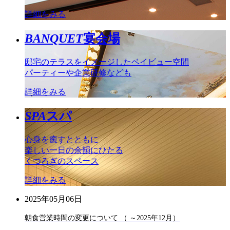
詳細をみる
BANQUET
宴会場
邸宅のテラスをイメージしたベイビュー空間
パーティーや企業研修なども
詳細をみる
SPA
スパ
心身を癒すとともに
楽しい一日の余韻にひたる
くつろぎのスペース
詳細をみる
2025年05月06日
朝食営業時間の変更について （ ～2025年12月）