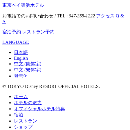
東京ベイ舞浜ホテル
お電話でのお問い合わせ / TEL :
047-355-1222
アクセス
Q &
A
宿泊予約
レストラン予約
LANGUAGE
日本語
English
中文 (简体字)
中文 (繁体字)
한국어
© TOKYO Disney RESORT OFFICIAL HOTELS.
ホーム
ホテルの魅力
オフィシャルホテル特典
宿泊
レストラン
ショップ