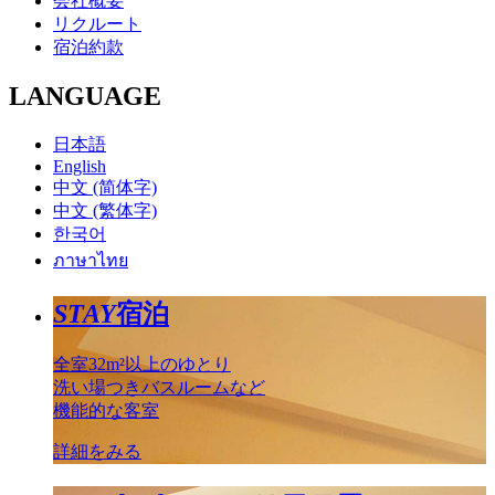
会社概要
リクルート
宿泊約款
LANGUAGE
日本語
English
中文 (简体字)
中文 (繁体字)
한국어
ภาษาไทย
STAY
宿泊
全室32m²以上のゆとり
洗い場つきバスルームなど
機能的な客室
詳細をみる