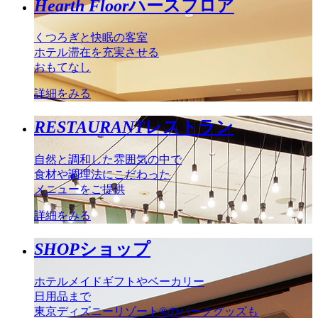
Hearth Floor
ハースフロア
くつろぎと快眠の客室
ホテル滞在を充実させる
おもてなし
詳細をみる
RESTAURANT
レストラン
自然と調和した雰囲気の中で
食材や調理法にこだわった
メニューをご提供
詳細をみる
SHOP
ショップ
ホテルメイドギフトやベーカリー
日用品まで
東京ディズニーリゾート®のパークグッズも