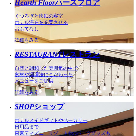
Hearth Floor
ハースフロア
くつろぎと快眠の客室
ホテル滞在を充実させる
おもてなし
詳細をみる
RESTAURANT
レストラン
自然と調和した雰囲気の中で
食材や調理法にこだわった
メニューをご提供
詳細をみる
SHOP
ショップ
ホテルメイドギフトやベーカリー
日用品まで
東京ディズニーリゾート®のパークグッズも