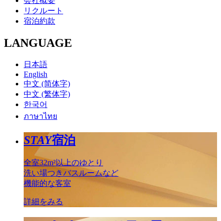
会社概要
リクルート
宿泊約款
LANGUAGE
日本語
English
中文 (简体字)
中文 (繁体字)
한국어
ภาษาไทย
STAY
宿泊
全室32m²以上のゆとり
洗い場つきバスルームなど
機能的な客室
詳細をみる