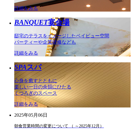
詳細をみる
BANQUET
宴会場
邸宅のテラスをイメージしたベイビュー空間
パーティーや企業研修なども
詳細をみる
SPA
スパ
心身を癒すとともに
楽しい一日の余韻にひたる
くつろぎのスペース
詳細をみる
2025年05月06日
朝食営業時間の変更について （ ～2025年12月）