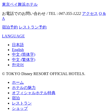
東京ベイ舞浜ホテル
お電話でのお問い合わせ / TEL :
047-355-1222
アクセス
Q &
A
宿泊予約
レストラン予約
LANGUAGE
日本語
English
中文 (简体字)
中文 (繁体字)
한국어
© TOKYO Disney RESORT OFFICIAL HOTELS.
ホーム
ホテルの魅力
オフィシャルホテル特典
宿泊
レストラン
ショップ