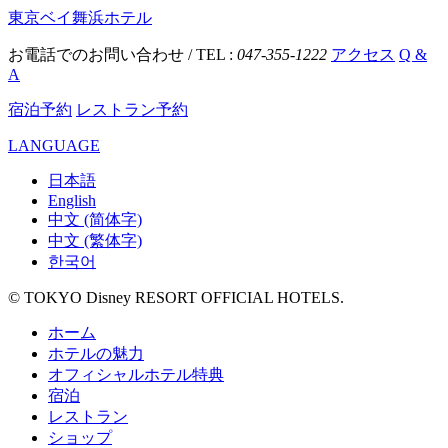
東京ベイ舞浜ホテル
お電話でのお問い合わせ / TEL :
047-355-1222
アクセス
Q &
A
宿泊予約
レストラン予約
LANGUAGE
日本語
English
中文 (简体字)
中文 (繁体字)
한국어
© TOKYO Disney RESORT OFFICIAL HOTELS.
ホーム
ホテルの魅力
オフィシャルホテル特典
宿泊
レストラン
ショップ