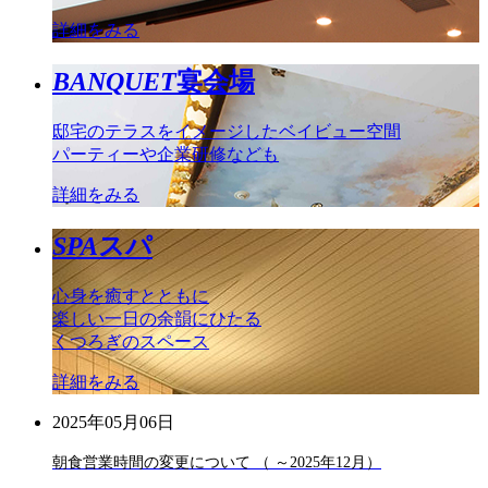
詳細をみる
BANQUET
宴会場
邸宅のテラスをイメージしたベイビュー空間
パーティーや企業研修なども
詳細をみる
SPA
スパ
心身を癒すとともに
楽しい一日の余韻にひたる
くつろぎのスペース
詳細をみる
2025年05月06日
朝食営業時間の変更について （ ～2025年12月）