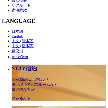
会社概要
リクルート
宿泊約款
LANGUAGE
日本語
English
中文 (简体字)
中文 (繁体字)
한국어
ภาษาไทย
STAY
宿泊
全室32m²以上のゆとり
洗い場つきバスルームなど
機能的な客室
詳細をみる