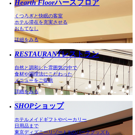
Hearth Floor
ハースフロア
くつろぎと快眠の客室
ホテル滞在を充実させる
おもてなし
詳細をみる
RESTAURANT
レストラン
自然と調和した雰囲気の中で
食材や調理法にこだわった
メニューをご提供
詳細をみる
SHOP
ショップ
ホテルメイドギフトやベーカリー
日用品まで
東京ディズニーリゾート®のパークグッズも