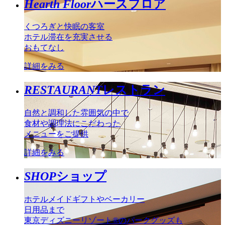
Hearth Floor
ハースフロア
くつろぎと快眠の客室
ホテル滞在を充実させる
おもてなし
詳細をみる
RESTAURANT
レストラン
自然と調和した雰囲気の中で
食材や調理法にこだわった
メニューをご提供
詳細をみる
SHOP
ショップ
ホテルメイドギフトやベーカリー
日用品まで
東京ディズニーリゾート®のパークグッズも