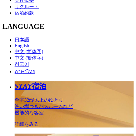
会社概要
リクルート
宿泊約款
LANGUAGE
日本語
English
中文 (简体字)
中文 (繁体字)
한국어
ภาษาไทย
STAY
宿泊
全室32m²以上のゆとり
洗い場つきバスルームなど
機能的な客室
詳細をみる