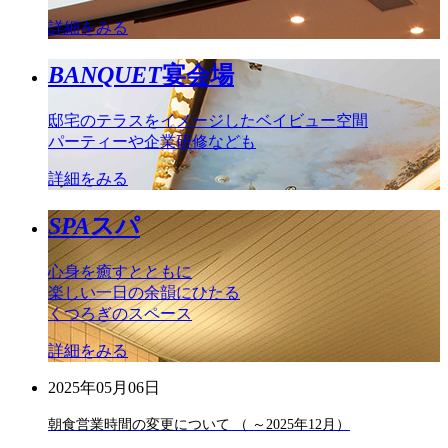
詳細をみる
BANQUET
宴会場
邸宅のテラスをイメージしたベイビュー空間
パーティーや企業研修なども
詳細をみる
SPA
スパ
心身を癒すとともに
楽しい一日の余韻にひたる
くつろぎのスペース
詳細をみる
2025年05月06日
朝食営業時間の変更について （ ～2025年12月）