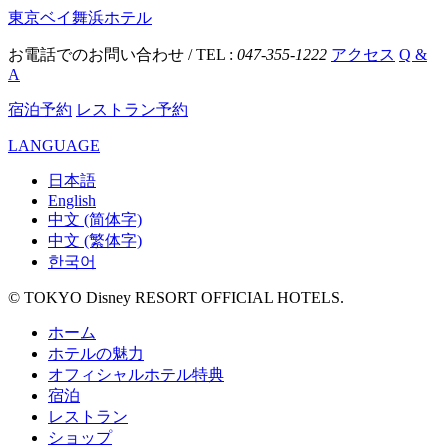
東京ベイ舞浜ホテル
お電話でのお問い合わせ / TEL :
047-355-1222
アクセス
Q &
A
宿泊予約
レストラン予約
LANGUAGE
日本語
English
中文 (简体字)
中文 (繁体字)
한국어
© TOKYO Disney RESORT OFFICIAL HOTELS.
ホーム
ホテルの魅力
オフィシャルホテル特典
宿泊
レストラン
ショップ