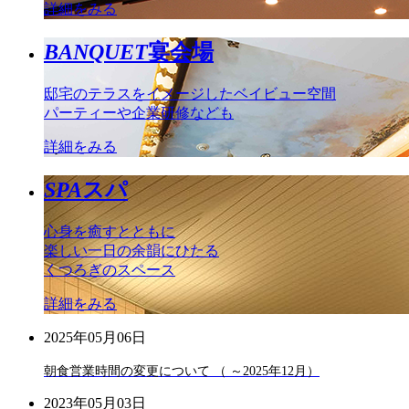
詳細をみる
BANQUET
宴会場
邸宅のテラスをイメージしたベイビュー空間
パーティーや企業研修なども
詳細をみる
SPA
スパ
心身を癒すとともに
楽しい一日の余韻にひたる
くつろぎのスペース
詳細をみる
2025年05月06日
朝食営業時間の変更について （ ～2025年12月）
2023年05月03日