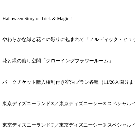
Halloween Story of Trick & Magic !
やわらかな緑と花々の彩りに包まれて「ノルディック・ヒュ
花と緑の癒し空間「グローイングフラワールーム」
パークチケット購入権利付き宿泊プラン各種（11/26入園分ま
東京ディズニーランド®／東京ディズニーシー® スペシャル
東京ディズニーランド®／東京ディズニーシー® スペシャル