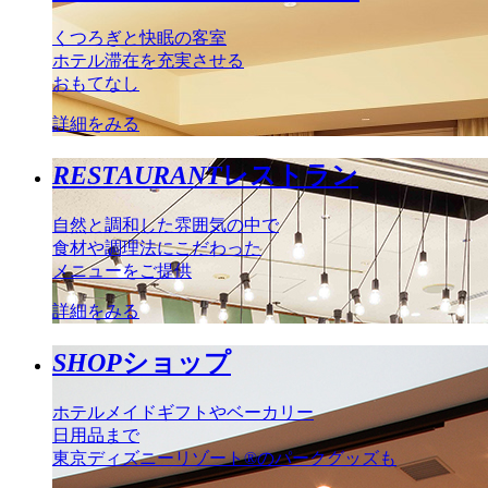
くつろぎと快眠の客室
ホテル滞在を充実させる
おもてなし
詳細をみる
RESTAURANT
レストラン
自然と調和した雰囲気の中で
食材や調理法にこだわった
メニューをご提供
詳細をみる
SHOP
ショップ
ホテルメイドギフトやベーカリー
日用品まで
東京ディズニーリゾート®のパークグッズも