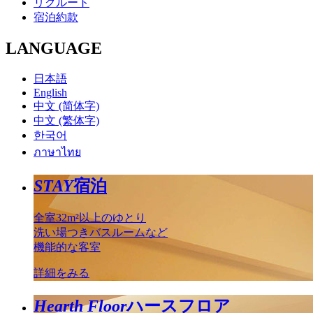
リクルート
宿泊約款
LANGUAGE
日本語
English
中文 (简体字)
中文 (繁体字)
한국어
ภาษาไทย
STAY
宿泊
全室32m²以上のゆとり
洗い場つきバスルームなど
機能的な客室
詳細をみる
Hearth Floor
ハースフロア