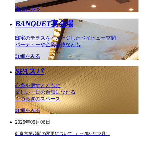
詳細をみる
BANQUET
宴会場
邸宅のテラスをイメージしたベイビュー空間
パーティーや企業研修なども
詳細をみる
SPA
スパ
心身を癒すとともに
楽しい一日の余韻にひたる
くつろぎのスペース
詳細をみる
2025年05月06日
朝食営業時間の変更について （ ～2025年12月）