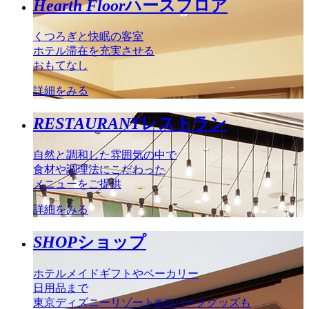
Hearth Floor
ハースフロア
くつろぎと快眠の客室
ホテル滞在を充実させる
おもてなし
詳細をみる
RESTAURANT
レストラン
自然と調和した雰囲気の中で
食材や調理法にこだわった
メニューをご提供
詳細をみる
SHOP
ショップ
ホテルメイドギフトやベーカリー
日用品まで
東京ディズニーリゾート®のパークグッズも