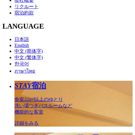
会社概要
リクルート
宿泊約款
LANGUAGE
日本語
English
中文 (简体字)
中文 (繁体字)
한국어
ภาษาไทย
STAY
宿泊
全室32m²以上のゆとり
洗い場つきバスルームなど
機能的な客室
詳細をみる