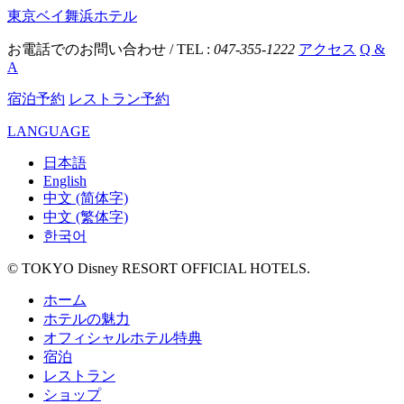
東京ベイ舞浜ホテル
お電話でのお問い合わせ / TEL :
047-355-1222
アクセス
Q &
A
宿泊予約
レストラン予約
LANGUAGE
日本語
English
中文 (简体字)
中文 (繁体字)
한국어
© TOKYO Disney RESORT OFFICIAL HOTELS.
ホーム
ホテルの魅力
オフィシャルホテル特典
宿泊
レストラン
ショップ